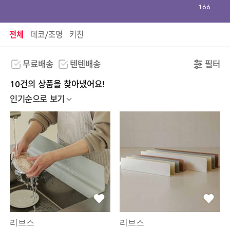
166
전체
데코/조명
키친
무료배송
텐텐배송
필터
10건의 상품을 찾아냈어요!
인기순으로 보기
리브스
리브스