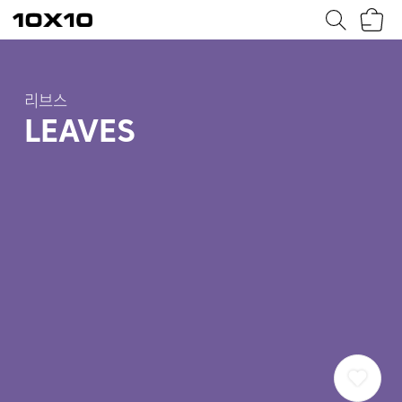
장
텐
바
바
구
이
니
텐
리브스
LEAVES