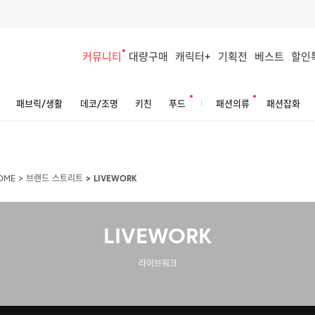
커뮤니티
대량구매
캐릭터+
기획전
베스트
할인
패브릭/생활
데코/조명
키친
푸드
패션의류
패션잡화
OME
>
브랜드 스트리트
>
LIVEWORK
LIVEWORK
라이브워크