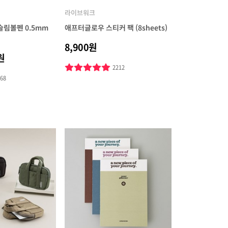
라이브워크
림볼펜 0.5mm
애프터글로우 스티커 팩 (8sheets)
8,900원
원
2212
768