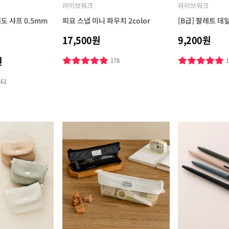
라이브워크
라이브워크
 샤프 0.5mm
피요 스냅 미니 파우치 2color
[B급] 팔레트 
17,500원
9,200원
원
178
461