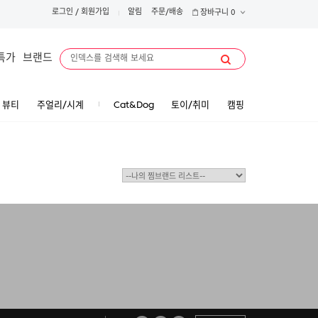
로그인
/
회원가입
알림
주문/배송
장바구니
0
특가
브랜드
뷰티
주얼리/시계
Cat&Dog
토이/취미
캠핑