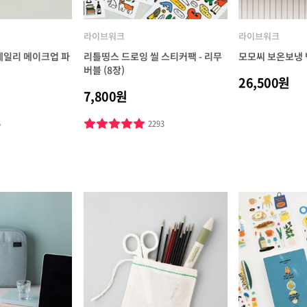
라이브워크
라이브워크
데일리 메이크업 파
리틀띵스 드로잉 씰 스티커팩 - 리무
모모씨 보온보냉 
버블 (8장)
26,500원
7,800원
6
2293