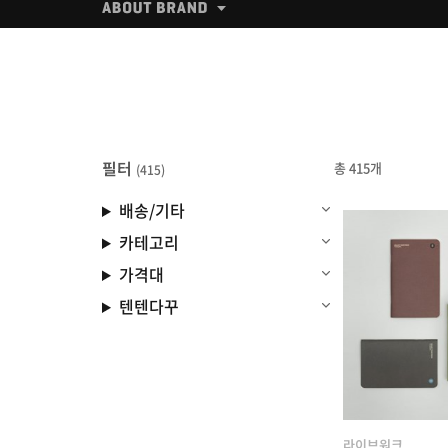
필터
총 415개
(415)
배송/기타
카테고리
가격대
텐텐다꾸
라이브워크