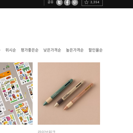
공유
2,354
트위터
페이스북
핀터레스트
순
위시순
평가좋은순
낮은가격순
높은가격순
할인율순
라이브워크