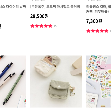
피시스 다이어리 날짜
[주문폭주] 모모씨 마시멜로 북커버
리틀띵스 컬러, 
커팩 (리무버블)
28,500원
7,300원
원
15
9