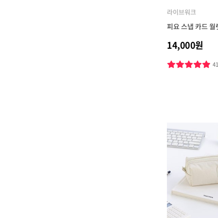
라이브워크
피요 스냅 카드 월렛
14,000원
4