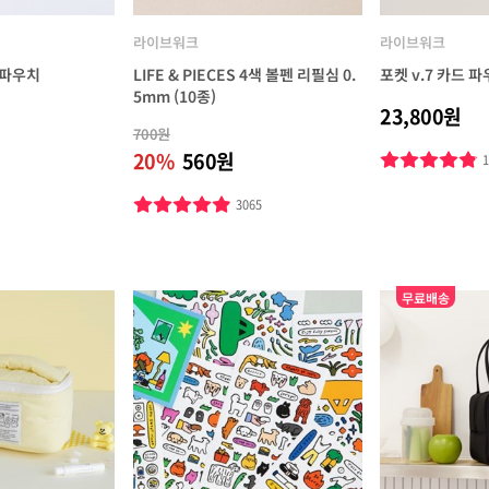
라이브워크
라이브워크
 파우치
LIFE & PIECES 4색 볼펜 리필심 0.
포켓 v.7 카드 
5mm (10종)
23,800원
700원
20%
560원
3065
무료배송