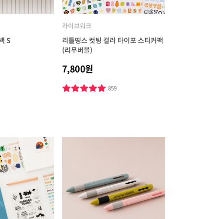
라이브워크
백 S
리틀띵스 컷팅 컬러 타이포 스티커팩
(리무버블)
7,800원
859