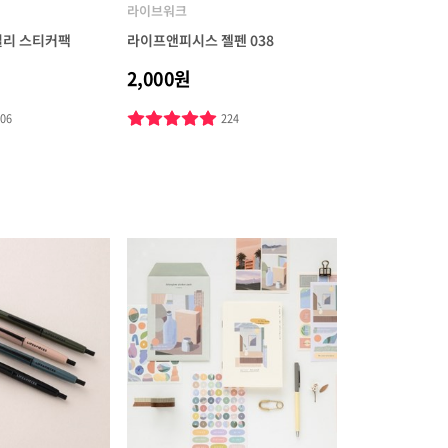
라이브워크
데일리 스티커팩
라이프앤피시스 젤펜 038
2,000원
106
224