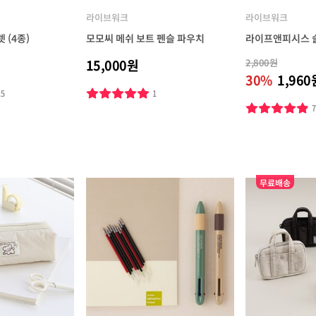
라이브워크
라이브워크
 (4종)
모모씨 메쉬 보트 펜슬 파우치
라이프앤피시스 슬
15,000원
2,800원
30%
1,960
15
1
무료배송