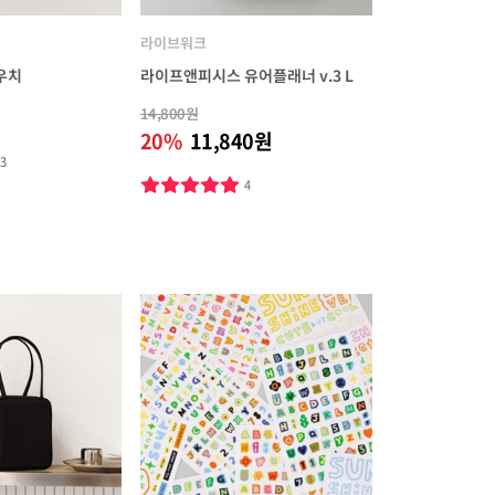
라이브워크
파우치
라이프앤피시스 유어플래너 v.3 L
14,800원
20%
11,840원
13
4