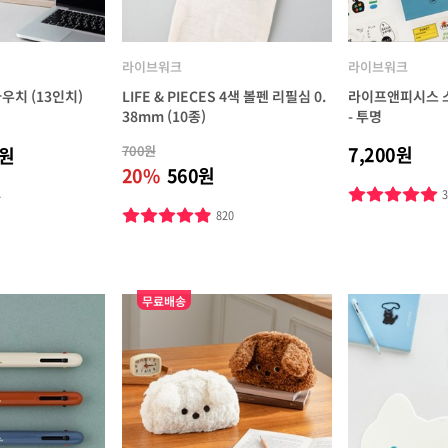
라이브워크
라이브워크
파우치 (13인치)
LIFE & PIECES 4색 볼펜 리필심 0.
라이프앤피시스 스
38mm (10종)
- 투명
700원
7,200원
0원
20%
560원
4
820
무료배송