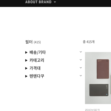
필터
총 415개
(415)
배송/기타
카테고리
가격대
텐텐다꾸
라이브워크