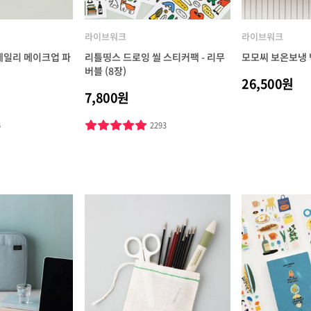
라이브워크
라이브워크
데일리 메이크업 파
리틀띵스 드로잉 씰 스티커팩 - 리무
모모씨 보온보냉 
버블 (8장)
26,500원
7,800원
6
2293