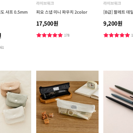
라이브워크
라이브워크
 샤프 0.5mm
피요 스냅 미니 파우치 2color
[B급] 팔레트 
17,500원
9,200원
원
178
461