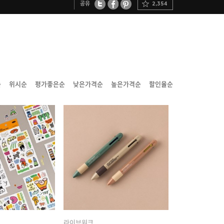
공유
2,354
트위터
페이스북
핀터레스트
순
위시순
평가좋은순
낮은가격순
높은가격순
할인율순
라이브워크