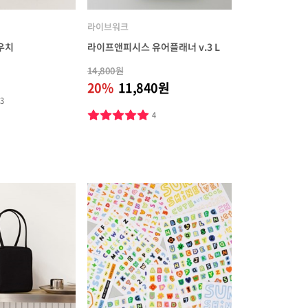
라이브워크
파우치
라이프앤피시스 유어플래너 v.3 L
14,800원
20%
11,840원
13
4