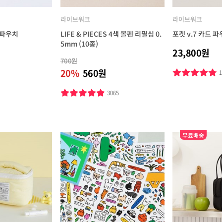
라이브워크
라이브워크
 파우치
LIFE & PIECES 4색 볼펜 리필심 0.
포켓 v.7 카드 
5mm (10종)
23,800원
700원
20%
560원
3065
무료배송