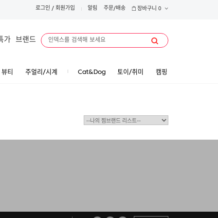
로그인
/
회원가입
알림
주문/배송
장바구니
0
특가
브랜드
뷰티
주얼리/시계
Cat&Dog
토이/취미
캠핑