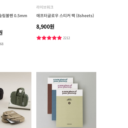
라이브워크
림볼펜 0.5mm
애프터글로우 스티커 팩 (8sheets)
8,900원
원
2212
768