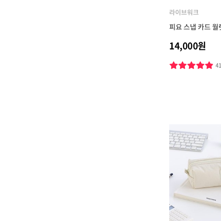
라이브워크
피요 스냅 카드 월렛
14,000원
4