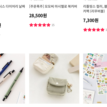
피시스 다이어리 날짜
[주문폭주] 모모씨 마시멜로 북커버
리틀띵스 컬러, 
커팩 (리무버블)
28,500원
7,300원
원
15
9