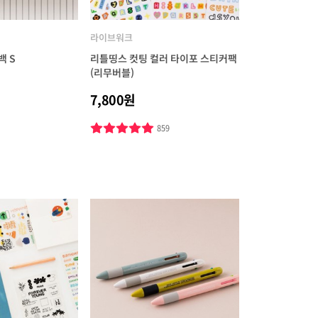
라이브워크
백 S
리틀띵스 컷팅 컬러 타이포 스티커팩
(리무버블)
7,800원
859