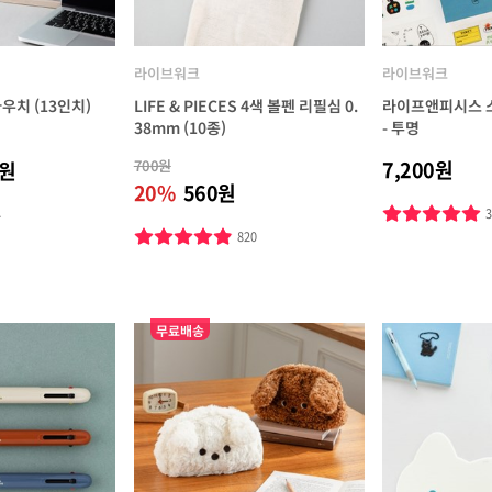
라이브워크
라이브워크
파우치 (13인치)
LIFE & PIECES 4색 볼펜 리필심 0.
라이프앤피시스 스
38mm (10종)
- 투명
700원
7,200원
0원
20%
560원
4
820
무료배송