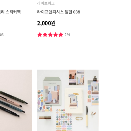
라이브워크
데일리 스티커팩
라이프앤피시스 젤펜 038
2,000원
106
224