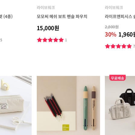
라이브워크
라이브워크
 (4종)
모모씨 메쉬 보트 펜슬 파우치
라이프앤피시스 슬
15,000원
2,800원
30%
1,960
15
1
무료배송