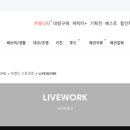
커뮤니티
대량구매
캐릭터+
기획전
베스트
할인
패브릭/생활
데코/조명
키친
푸드
패션의류
패션잡화
OME
>
브랜드 스트리트
>
LIVEWORK
LIVEWORK
라이브워크