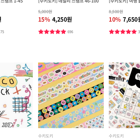
스탬프 1-45
[수키도키] 데일리 스탬프 46-100
[수키도키] 여행
5,000원
8,500원
원
15%
4,250원
10%
7,650
175
696
수키도키
수키도키