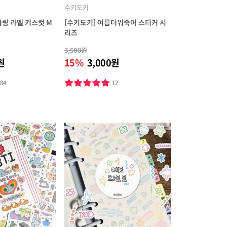
수키도키
클링 라벨 키스컷 M
[수키도키] 여름더워죽어 스티커 시
리즈
3,500원
원
15%
3,000원
184
12