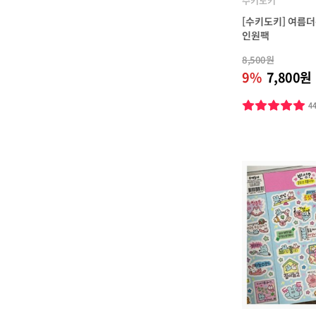
수키도키
[수키도키] 여름
인원팩
8,500원
9%
7,800원
4