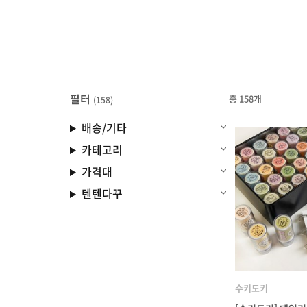
필터
총 158개
(158)
배송/기타
카테고리
가격대
텐텐다꾸
수키도키