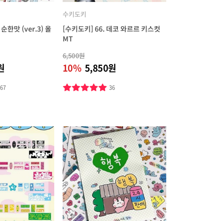
수키도키
순한맛 (ver.3) 올
[수키도키] 66. 데코 와르르 키스컷
MT
6,500원
원
10%
5,850원
567
36