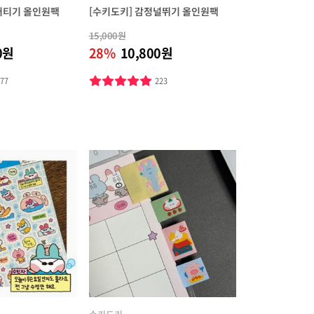
버티기 올인원팩
[수키도키] 감정널뛰기 올인원팩
15,000원
0원
28%
10,800원
277
223