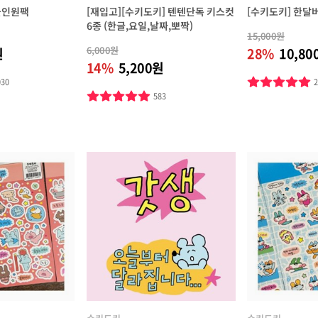
올인원팩
[재입고][수키도키] 텐텐단독 키스컷
[수키도키] 한달
6종 (한글,요일,날짜,뽀짝)
15,000원
6,000원
원
28%
10,80
14%
5,200원
030
583