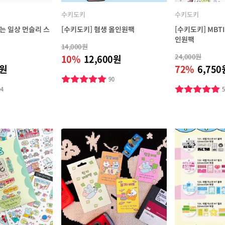
수키도키
수키도키
는 일상 먼슬리 스
[수키도키] 혐생 올인원팩
[수키도키] MBTI 
인원팩
14,000원
24,000원
10%
12,600원
0원
72%
6,750
90
04