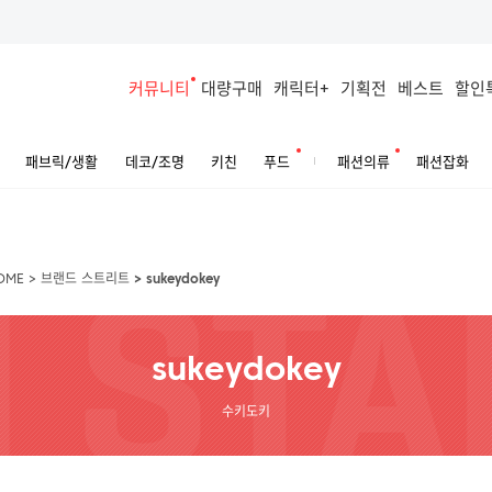
커뮤니티
대량구매
캐릭터+
기획전
베스트
할인
패브릭/생활
데코/조명
키친
푸드
패션의류
패션잡화
OME
>
브랜드 스트리트
>
sukeydokey
sukeydokey
수키도키