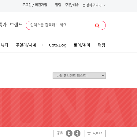
로그인
/
회원가입
알림
주문/배송
장바구니
0
특가
브랜드
뷰티
주얼리/시계
Cat&Dog
토이/취미
캠핑
공유
6,833
트위터
페이스북