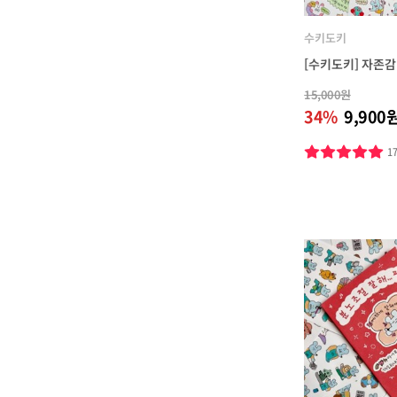
수키도키
[수키도키] 자존
15,000원
34%
9,900
1