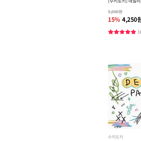
[수키도키] 데일리 
5,000원
15%
4,250
3
수키도키