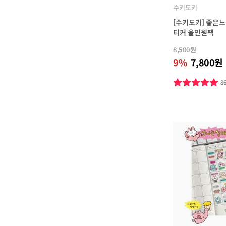
수키도키
[수키도키] 좋은
티커 올인원팩
8,500원
9%
7,800원
8