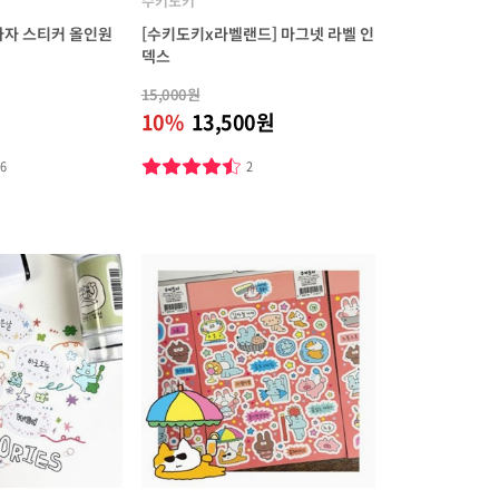
수키도키
가자 스티커 올인원
[수키도키x라벨랜드] 마그넷 라벨 인
덱스
15,000원
10%
13,500원
16
2