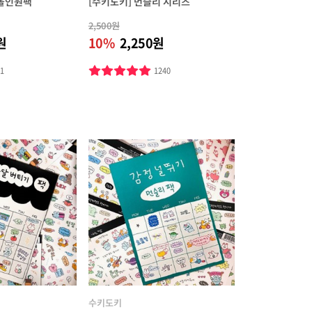
 올인원팩
[수키도키] 먼슬리 시리즈
2,500원
원
10%
2,250원
31
1240
수키도키