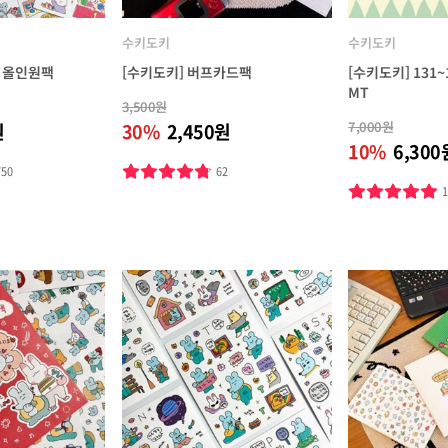
수키도키
수키도키
감 올인원팩
[수키도키] 버프카드팩
[수키도키] 131~
MT
3,500원
7,000원
원
30%
2,450원
10%
6,300
750
62