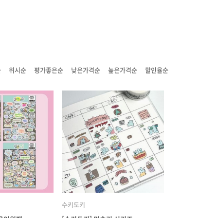
순
위시순
평가좋은순
낮은가격순
높은가격순
할인율순
수키도키