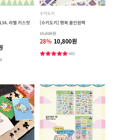
수키도키
134. 라벨 키스컷
[수키도키] 행복 올인원팩
15,000원
28%
10,800원
원
603
19