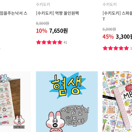
수키도키
수키도키
느낌을주는낙서 스
[수키도키] 먹짱 올인원팩
[수키도키] 스파
T
8,500원
6,000원
10%
7,650원
45%
3,300
41
6