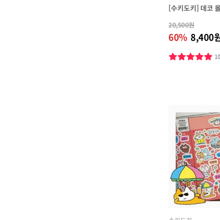
[수키도키] 데코 
20,500원
60%
8,400
1