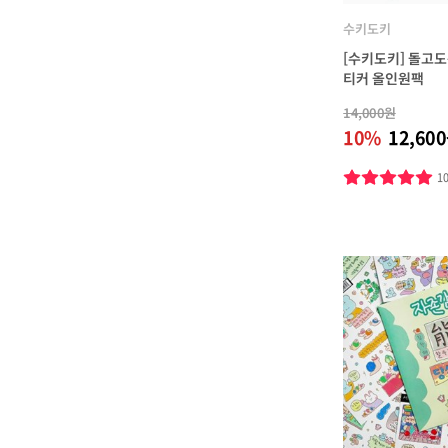
수키도키
[수키도키] 돌고도
티커 올인원팩
14,000원
10%
12,60
1