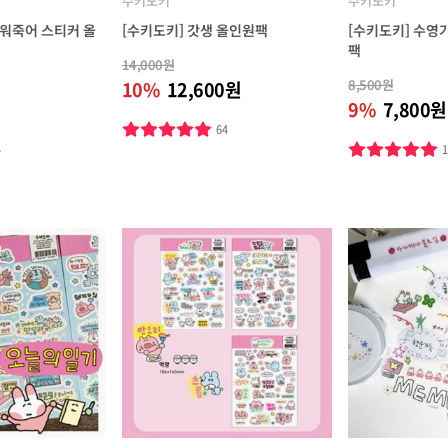
수키도키
수키도키
더워죽어 스티커 올
[수키도키] 갓생 올인원팩
[수키도키] 수영
팩
14,000원
8,500원
10%
12,600원
9%
7,800원
64
4