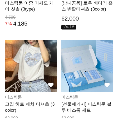
미스틱문 이중 미세모 케
[남녀공용] 로우 배터리 홀
어 칫솔 (3type)
스 반팔티셔츠 (3color)
4,500
62,000
4,185
7%
무료배송
미스틱문
미스틱문
고집 하트 패치 티셔츠 (3
[선물패키지] 미스틱문 블
color)
루 베스룸 세트