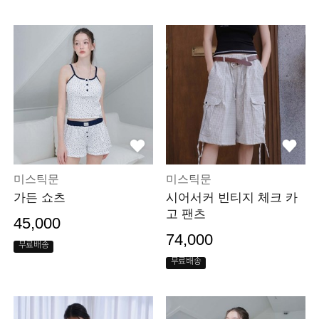
미스틱문
미스틱문
가든 쇼츠
시어서커 빈티지 체크 카
고 팬츠
45,000
74,000
무료배송
무료배송