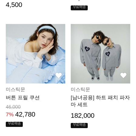
4,500
무료배송
미스틱문
미스틱문
버튼 프릴 쿠션
[남녀공용] 하트 패치 파자
마 세트
46,000
42,780
7%
182,000
무료배송
무료배송