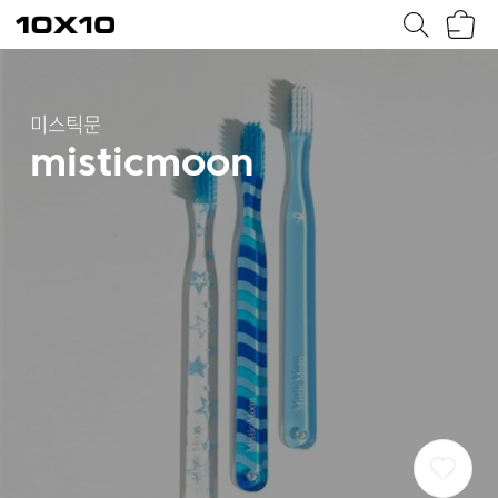
장
텐
바
바
구
이
니
텐
미스틱문
misticmoon