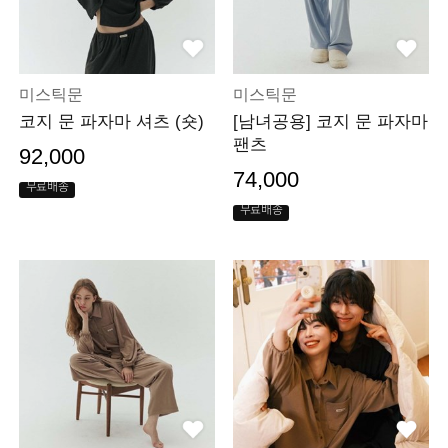
미스틱문
미스틱문
코지 문 파자마 셔츠 (숏)
[남녀공용] 코지 문 파자마
팬츠
92,000
74,000
무료배송
무료배송