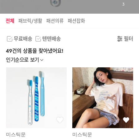
3
전체
패브릭/생활
패션의류
패션잡화
무료배송
텐텐배송
필터
49건의 상품을 찾아냈어요!
인기순으로 보기
미스틱문
미스틱문