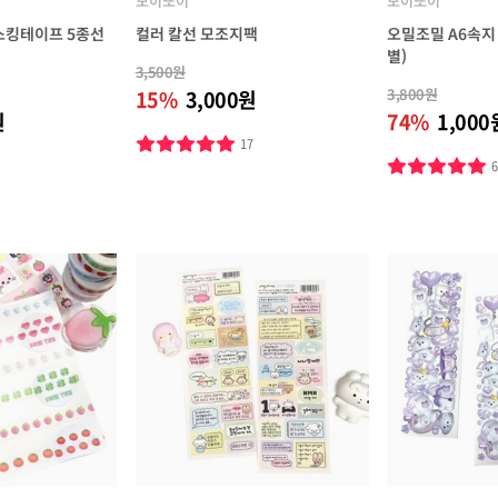
모이또이
모이또이
스킹테이프 5종선
컬러 칼선 모조지팩
오밀조밀 A6속지 
별)
3,500원
3,800원
15%
3,000원
원
74%
1,000
17