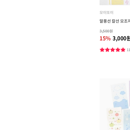
모이또이
말풍선 칼선 모조
3,500원
15%
3,000
1