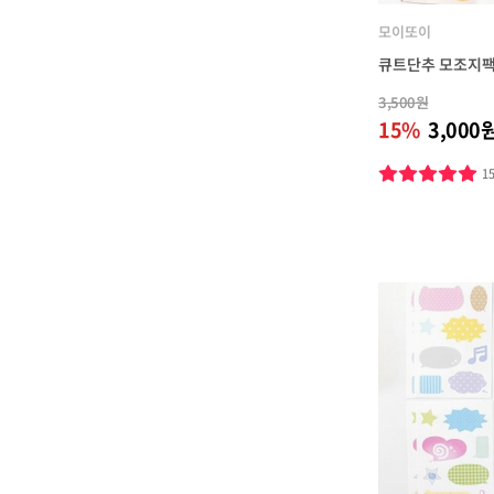
모이또이
큐트단추 모조지
3,500원
15%
3,000
1