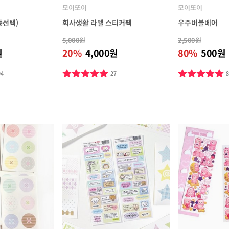
모이또이
모이또이
종선택)
회사생활 라벨 스티커팩
우주버블베어
5,000원
2,500원
원
20%
4,000원
80%
500원
94
27