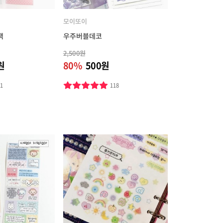
모이또이
팩
우주버블데코
2,500원
원
80%
500원
11
118