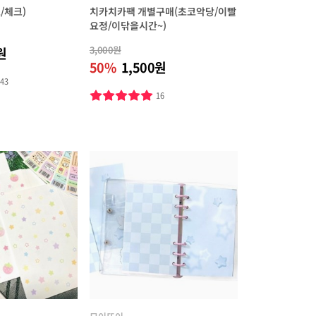
트/체크)
치카치카팩 개별구매(초코악당/이빨
요정/이닦을시간~)
3,000원
원
50%
1,500원
243
16