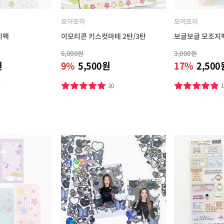
모이또이
모이또이
지팩
이모티콘 키스컷마테 2탄/3탄
보글보글 모조지
6,000원
3,000원
원
9%
5,500원
17%
2,500
1
30