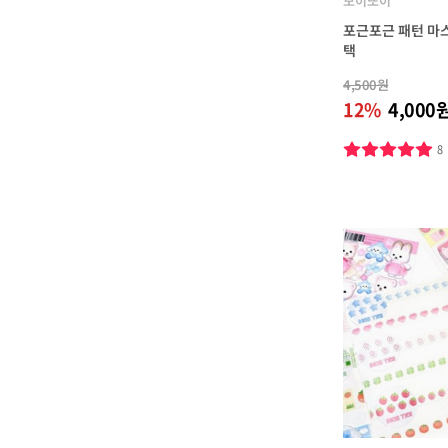
모이또이
포근포근 패턴 마
택
4,500원
12%
4,000
8