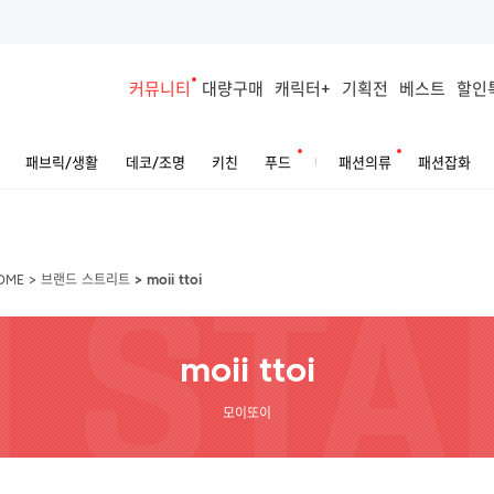
커뮤니티
대량구매
캐릭터+
기획전
베스트
할인
패브릭/생활
데코/조명
키친
푸드
패션의류
패션잡화
OME
>
브랜드 스트리트
>
moii ttoi
moii ttoi
모이또이