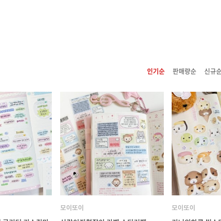
인기순
판매량순
신규
모이또이
모이또이