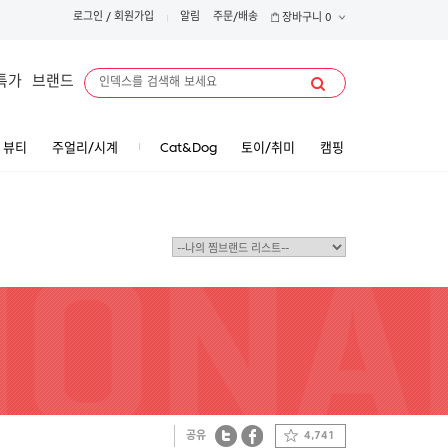
로그인
/
회원가입
알림
주문/배송
장바구니
0
특가
브랜드
뷰티
주얼리/시계
Cat&Dog
토이/취미
캠핑
공유
4,741
트위터
페이스북