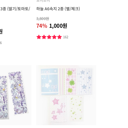
모이또이
3종 (딸기/토마토/
하늘 A6속지 2종 (별/체크)
3,800원
74%
1,000원
원
162
66