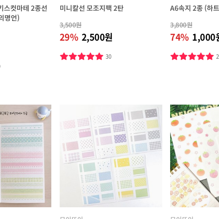
 키스컷마테 2종선
미니칼선 모조지팩 2탄
A6속지 2종 (하
의명언)
3,500원
3,800원
29%
2,500원
74%
1,000
30
0