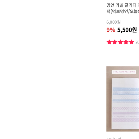
명언 라벨 글리터
택(먹보명언/오늘
6,000원
9%
5,500원
2