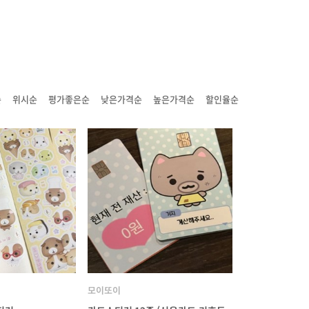
순
위시순
평가좋은순
낮은가격순
높은가격순
할인율순
모이또이