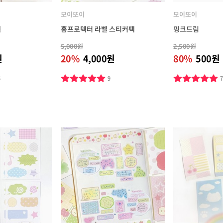
모이또이
모이또이
팩
홈프로텍터 라벨 스티커팩
핑크드림
5,000원
2,500원
원
20%
4,000원
80%
500원
5
9