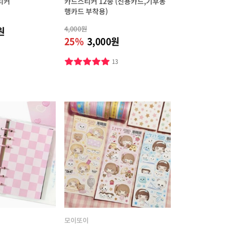
티커
카드스티커 12종 (신용카드,기후동
행카드 부착용)
4,000원
원
25%
3,000원
4
13
모이또이