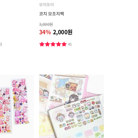
모이또이
코지 모조지팩
3,000원
34%
2,000원
83
41