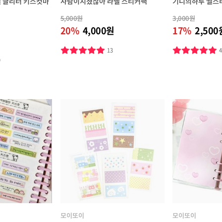
 글리터 키스컷마
사람이지쳤잖아 라벨 스티커팩
기니의하루 씰스
5,000원
3,000원
20%
4,000원
17%
2,500
13
9
모이또이
모이또이