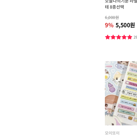
오늘나의기분 라벨
테 8종선택
6,000원
9%
5,500원
2
모이또이