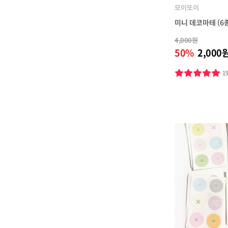
모이또이
미니 데코마테 (6
4,000원
50%
2,000
1