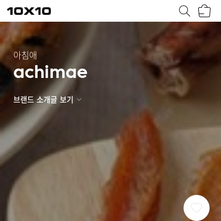
장
텐
바
바
구
이
니
텐
아침애
achimae
브랜드 소개글 보기