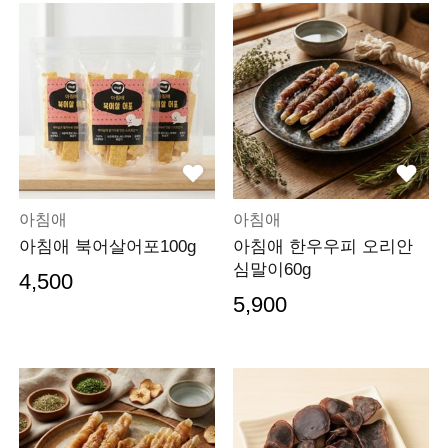
아침애
아침애
아침애 북어살어포100g
아침애 한우우피 오리안
심말이60g
4,500
5,900