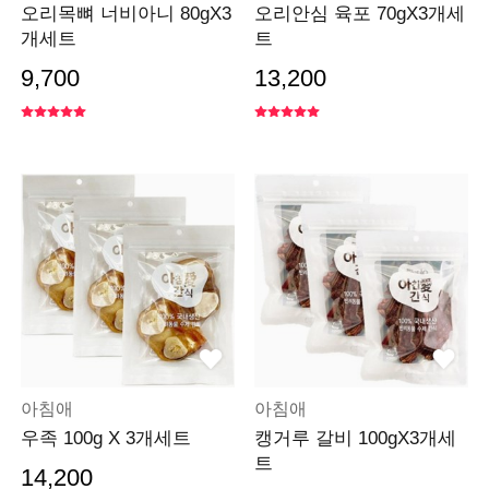
오리목뼈 너비아니 80gX3
오리안심 육포 70gX3개세
개세트
트
9,700
13,200
아침애
아침애
우족 100g X 3개세트
캥거루 갈비 100gX3개세
트
14,200