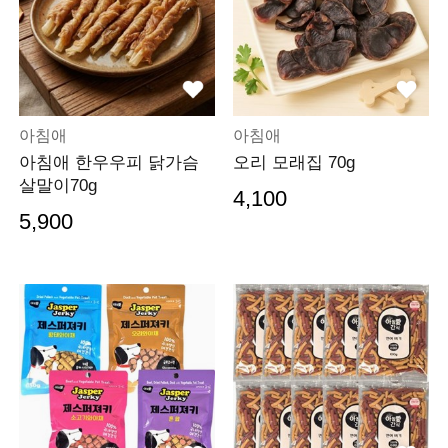
아침애
아침애
아침애 한우우피 닭가슴
오리 모래집 70g
살말이70g
4,100
5,900