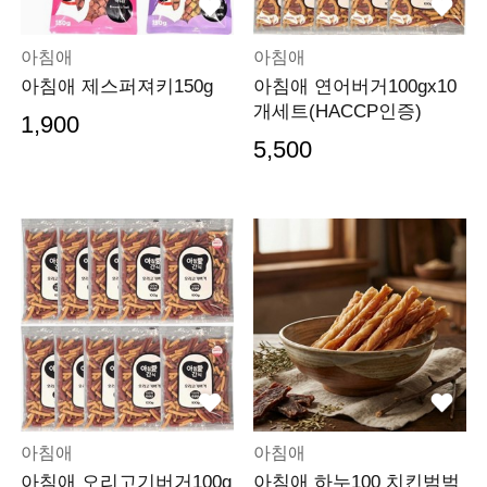
아침애
아침애
아침애 제스퍼져키150g
아침애 연어버거100gx10
개세트(HACCP인증)
1,900
5,500
아침애
아침애
아침애 오리고기버거100g
아침애 하누100 치킨범벅