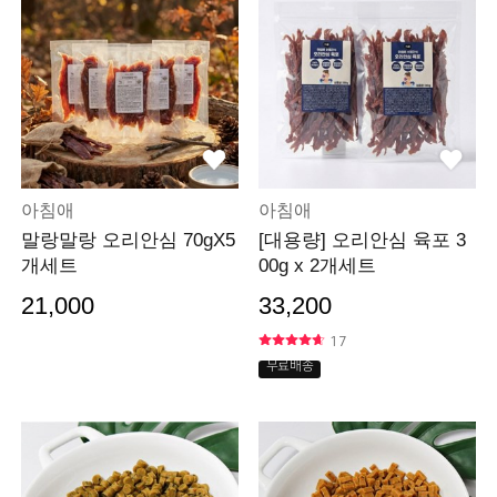
아침애
아침애
말랑말랑 오리안심 70gX5
[대용량] 오리안심 육포 3
개세트
00g x 2개세트
21,000
33,200
17
무료배송