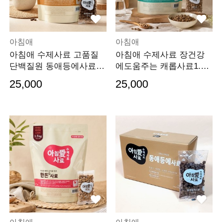
아침애
아침애
아침애 수제사료 고품질
아침애 수제사료 장건강
단백질원 동애등에사료1.
에도움주는 캐롭사료1.5k
5kg+버거100g증정
g
25,000
25,000