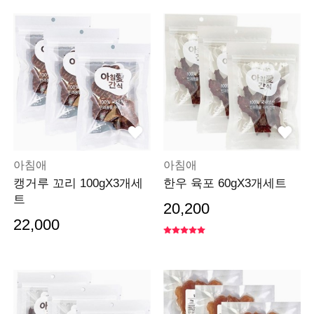
아침애
아침애
캥거루 꼬리 100gX3개세
한우 육포 60gX3개세트
트
20,200
22,000