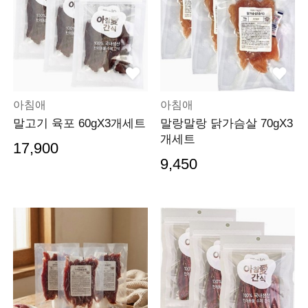
아침애
아침애
말고기 육포 60gX3개세트
말랑말랑 닭가슴살 70gX3
개세트
17,900
9,450