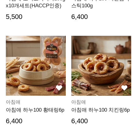
x10개세트(HACCP인증)
스틱100g
5,500
6,400
아침애
아침애
아침애 하누100 황태링6p
아침애 하누100 치킨링6p
6,400
6,400