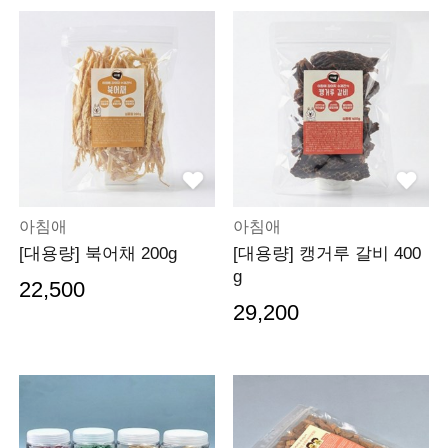
아침애
아침애
[대용량] 북어채 200g
[대용량] 캥거루 갈비 400
g
22,500
29,200