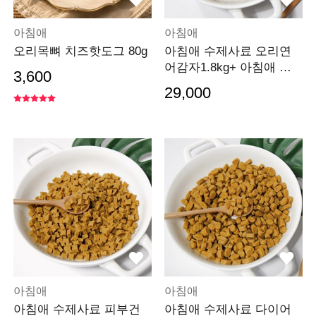
아침애
아침애
오리목뼈 치즈핫도그 80g
아침애 수제사료 오리연
어감자1.8kg+ 아침애 버
3,600
거간식100g 랜덤증정
29,000
아침애
아침애
아침애 수제사료 피부건
아침애 수제사료 다이어