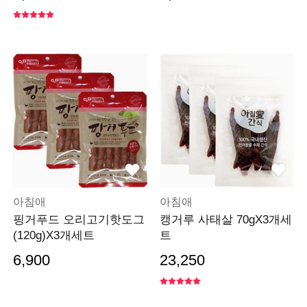
아침애
아침애
핑거푸드 오리고기핫도그
캥거루 사태살 70gX3개세
(120g)X3개세트
트
6,900
23,250