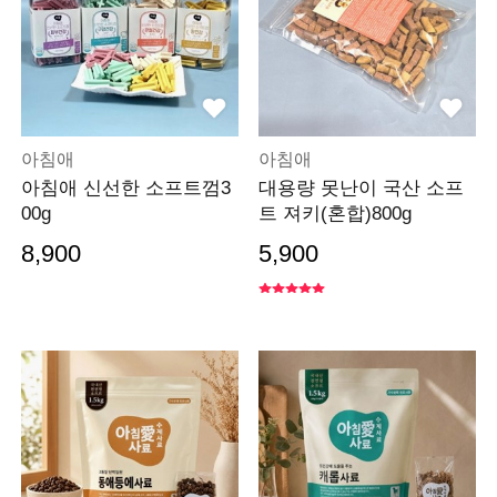
아침애
아침애
아침애 신선한 소프트껌3
대용량 못난이 국산 소프
00g
트 져키(혼합)800g
8,900
5,900