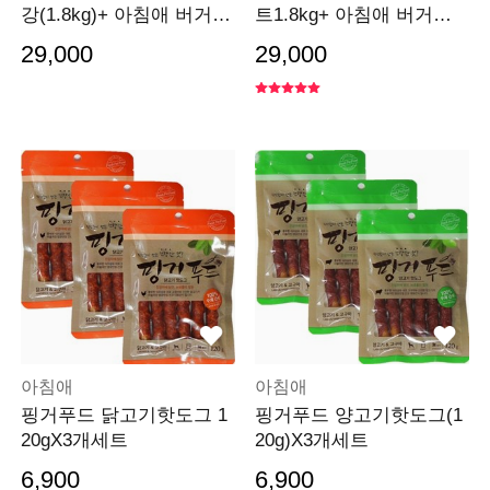
강(1.8kg)+ 아침애 버거간
트1.8kg+ 아침애 버거간
식100g 랜덤증정
식100g 랜덤증정
29,000
29,000
아침애
아침애
핑거푸드 닭고기핫도그 1
핑거푸드 양고기핫도그(1
20gX3개세트
20g)X3개세트
6,900
6,900