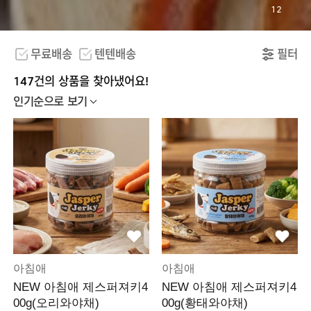
12
무료배송
텐텐배송
필터
147건의 상품을 찾아냈어요!
인기순으로 보기
아침애
아침애
NEW 아침애 제스퍼져키4
NEW 아침애 제스퍼져키4
00g(오리와야채)
00g(황태와야채)