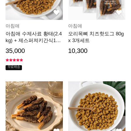
아침애
아침애
아침애 수제사료 황태(2.4
오리목뼈 치즈핫도그 80g
kg) + 제스퍼져키간식150
x 3개세트
g 랜덤증정
35,000
10,300
무료배송