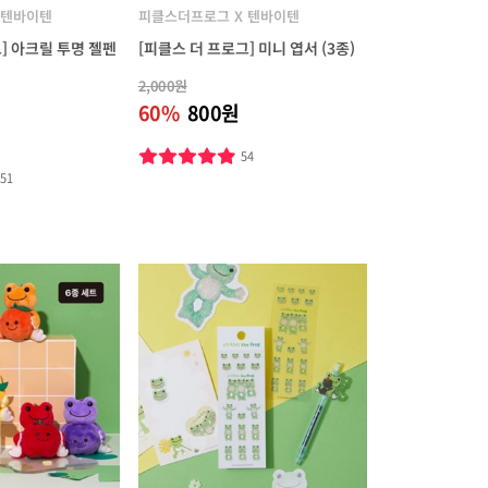
 텐바이텐
피클스더프로그 X 텐바이텐
] 아크릴 투명 젤펜
[피클스 더 프로그] 미니 엽서 (3종)
2,000원
60%
800원
54
151