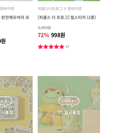
 텐바이텐
피클스더프로그 X 텐바이텐
 완전체모여라 과
[피클스 더 프로그] 씰스티커 (2종)
3,500원
72%
998원
0원
97
6