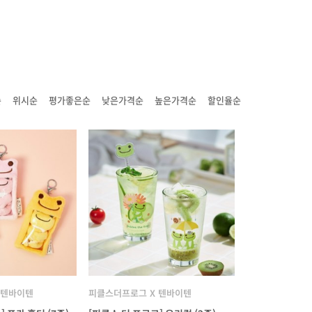
순
위시순
평가좋은순
낮은가격순
높은가격순
할인율순
 텐바이텐
피클스더프로그 X 텐바이텐