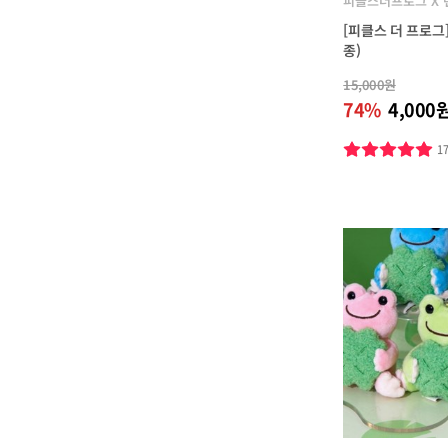
피클스더프로그 X
[피클스 더 프로그]
종)
15,000원
74%
4,000
1