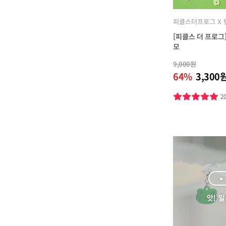
피클스더프로그 X
[피클스 더 프로그
모
9,000원
64%
3,300
2