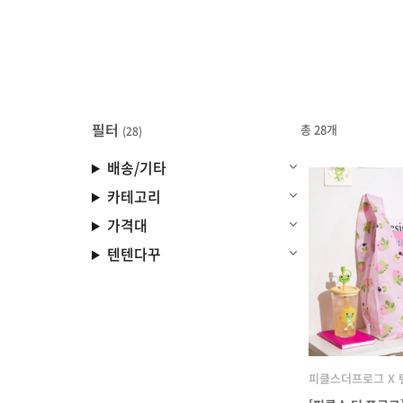
필터
총 28개
(28)
배송/기타
카테고리
가격대
텐텐다꾸
피클스더프로그 X