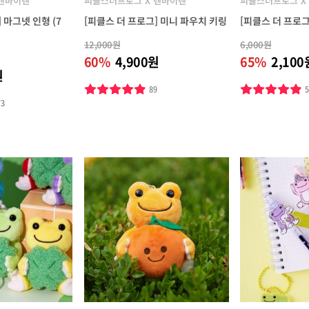
 텐바이텐
피클스더프로그 X 텐바이텐
피클스더프로그 X
 마그넷 인형 (7
[피클스 더 프로그] 미니 파우치 키링
[피클스 더 프로그
12,000원
6,000원
60%
4,900원
65%
2,100
원
89
73