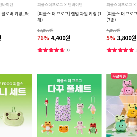
 텐바이텐
피클스더프로그 X 텐바이텐
피클스더프로그 X
] 클로버 키링_8c
[피클스 더 프로그] 랜덤 과일 키링 (1
[피클스 더 프로그
개)
(7종)
18,000원
4,000원
원
76%
4,400원
5%
3,800원
2
33
무료배송