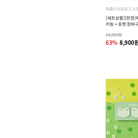
피클스더프로그 X
[세트상품](한정)
키링 + 포켓 장바
24,000원
63%
8,900