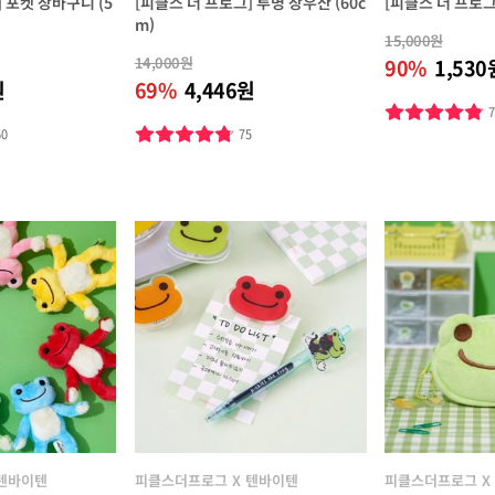
 포켓 장바구니 (5
[피클스 더 프로그] 투명 장우산 (60c
[피클스 더 프로그]
m)
15,000원
14,000원
90%
1,530
원
69%
4,446원
60
75
 텐바이텐
피클스더프로그 X 텐바이텐
피클스더프로그 X