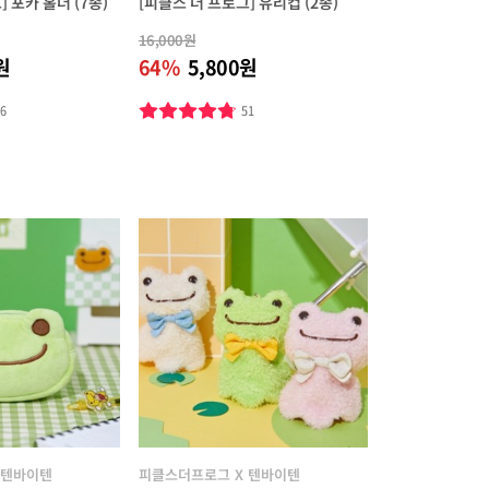
 포카 홀더 (7종)
[피클스 더 프로그] 유리컵 (2종)
16,000원
원
64%
5,800원
76
51
 텐바이텐
피클스더프로그 X 텐바이텐