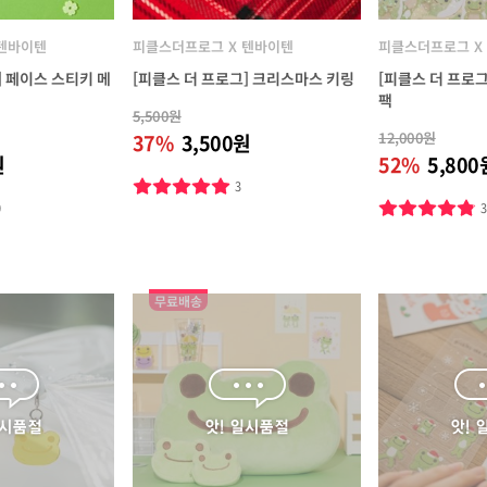
 텐바이텐
피클스더프로그 X 텐바이텐
피클스더프로그 X
] 페이스 스티키 메
[피클스 더 프로그] 크리스마스 키링
[피클스 더 프로
팩
5,500원
12,000원
37%
3,500원
원
52%
5,800
3
0
무료배송