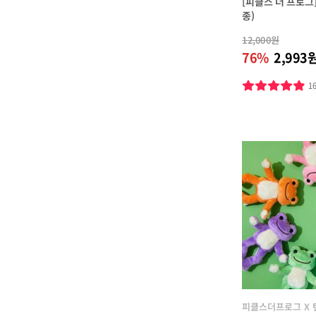
[피클스 더 프로그]
종)
12,000원
76%
2,993
1
피클스더프로그 X