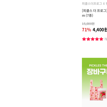
피클스더프로그 X
[피클스 더 프로그
m (7종)
15,000원
71%
4,400
7