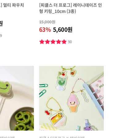
] 멀티 파우치
[피클스 더 프로그] 레이니데이즈 인
형 키링_10cm (3종)
15,000원
원
63%
5,600원
79
90