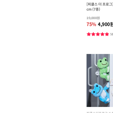
[피클스 더 프로그
cm (7종)
19,000원
75%
4,900
5