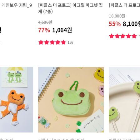
] 레인보우 키링_9
[피클스 더 프로그] 아크릴 마그넷 집
[피클스 더 프로그
게 (7종)
18,000원
4,500원
55%
8,100
원
77%
1,064원
8
156