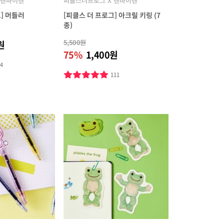
 텐바이텐
피클스더프로그 X 텐바이텐
] 머들러
[피클스 더 프로그] 아크릴 키링 (7
종)
5,500원
원
75%
1,400원
54
111