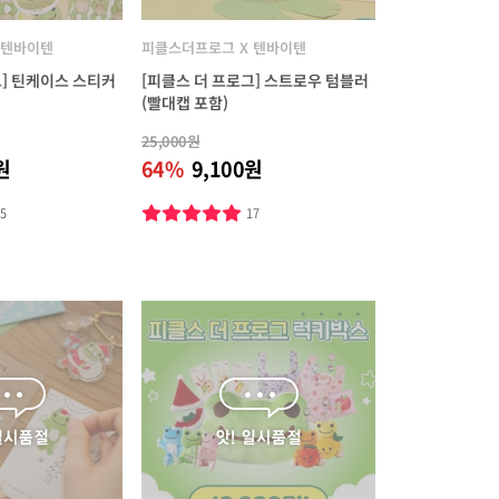
 텐바이텐
피클스더프로그 X 텐바이텐
그] 틴케이스 스티커
[피클스 더 프로그] 스트로우 텀블러
(빨대캡 포함)
25,000원
원
64%
9,100원
35
17