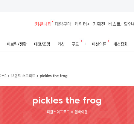
커뮤니티
대량구매
캐릭터+
기획전
베스트
할인
패브릭/생활
데코/조명
키친
푸드
패션의류
패션잡화
OME
>
브랜드 스트리트
>
pickles the frog
pickles the frog
피클스더프로그 X 텐바이텐