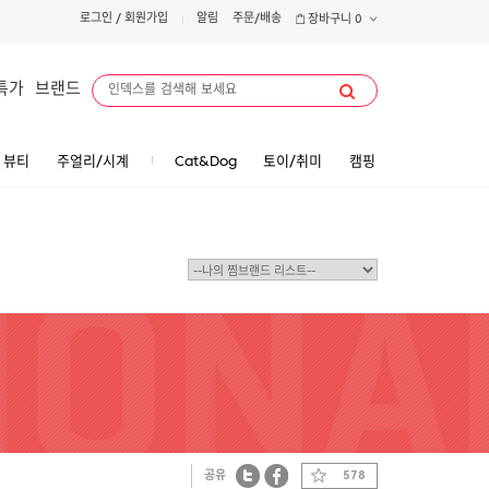
로그인
/
회원가입
알림
주문/배송
장바구니
0
특가
브랜드
뷰티
주얼리/시계
Cat&Dog
토이/취미
캠핑
공유
578
트위터
페이스북