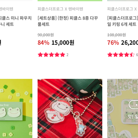
 텐바이텐
피클스더프로그 X 텐바이텐
피클스더프로그 X
피클스 미니 파우치
[세트상품] (한정) 피클스 8종 다꾸
[피클스더프로그]
구니 세트
풀세트
일 키링 6개 세트
90,000원
108,000원
원
84%
15,000원
76%
26,20
2