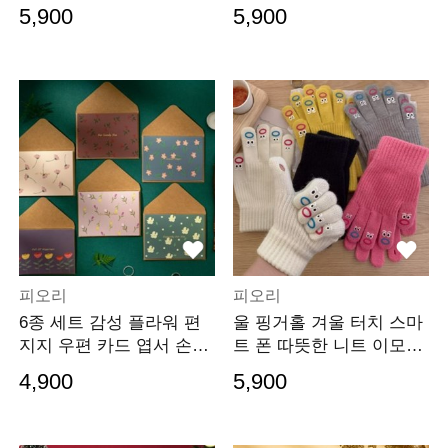
지 생일 스승의날
졸업 기념
5,900
5,900
피오리
피오리
6종 세트 감성 플라워 편
울 핑거홀 겨울 터치 스마
지지 우편 카드 엽서 손편
트 폰 따뜻한 니트 이모티
지 생일 스승의날
콘 장갑
4,900
5,900