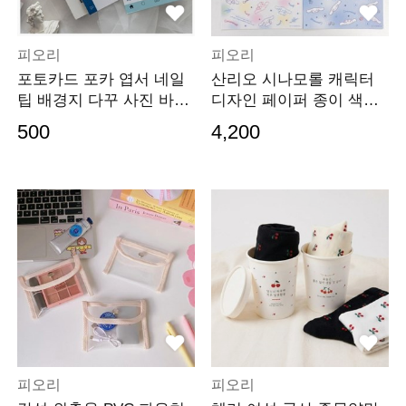
피오리
피오리
포토카드 포카 엽서 네일
산리오 시나모롤 캐릭터
팁 배경지 다꾸 사진 바인
디자인 페이퍼 종이 색지
더 리필 속지
편지지
500
4,200
피오리
피오리