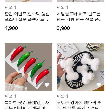
피오리
피오리
환갑 이벤트 현수막 생신
네잎클로버 비즈 핸드폰
포스터 칠순 플랜카드 생
행운 키링 행복 선물 폰꾸
일 파티 회갑
스트랩
4,900
3,900
피오리
피오리
특이한 웃긴 쓸데없는 재
귀여운 강아지 뼈다귀 뽀
밌는 헤어핀 집게핀 야채
글 털 부들 수면 키덜트 열