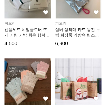
피오리
피오리
선물세트 네잎클로버 뜨
실버 생리대 카드 동전 누
개 키링 가방 행운 행복 부
빔 화장품 가방속 립스틱
적
파우치 지갑
4,500
6,900