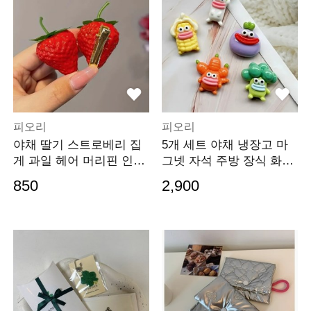
피오리
피오리
야채 딸기 스트로베리 집
5개 세트 야채 냉장고 마
게 과일 헤어 머리핀 인싸
그넷 자석 주방 장식 화이
템 우정템
트보드 사무실 네
850
2,900