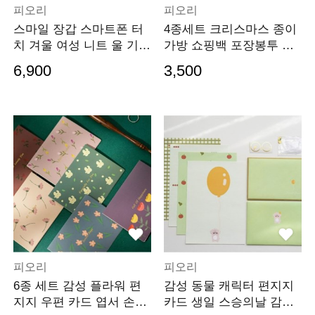
피오리
피오리
스마일 장갑 스마트폰 터
4종세트 크리스마스 종이
치 겨울 여성 니트 울 기모
가방 쇼핑백 포장봉투 선
롱 방한 커플 털
물포장
6,900
3,500
피오리
피오리
6종 세트 감성 플라워 편
감성 동물 캐릭터 편지지
지지 우편 카드 엽서 손편
카드 생일 스승의날 감사