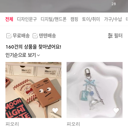
28
전체
디자인문구
디지털/핸드폰
캠핑
토이/취미
가구/수납
무료배송
텐텐배송
필터
160건의 상품을 찾아냈어요!
인기순으로 보기
피오리
피오리