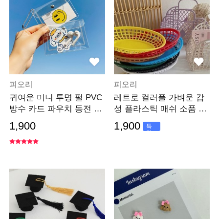
피오리
피오리
귀여운 미니 투명 펄 PVC
레트로 컬러풀 가벼운 감
방수 카드 파우치 동전 지
성 플라스틱 매쉬 소품 수
갑
납 바스켓 바구니
1,900
1,900
특
가