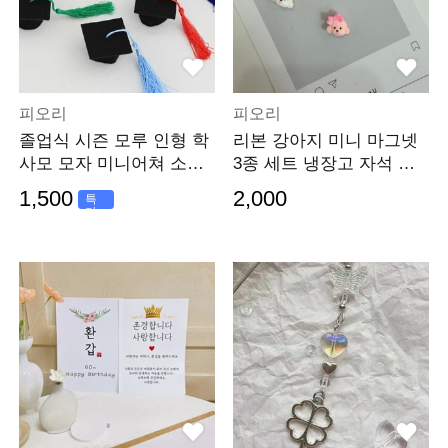
피오리
피오리
졸업식 시즌 모루 인형 학
리본 강아지 미니 마그넷
사모 모자 미니어쳐 소품
3종 세트 냉장고 자석 메
꾸미기 선물포장
모 보드
1,500
2,000
특
가