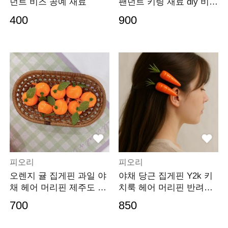
던트 비즈 공예 재료
팬던트 키링 재료 diy 비즈
공예
400
900
피오리
피오리
오렌지 귤 집게핀 과일 야
야채 당근 집게핀 Y2k 키
채 헤어 머리핀 제주도 여
치룩 헤어 머리핀 반려견
행 촬영소품
가벼운
700
850