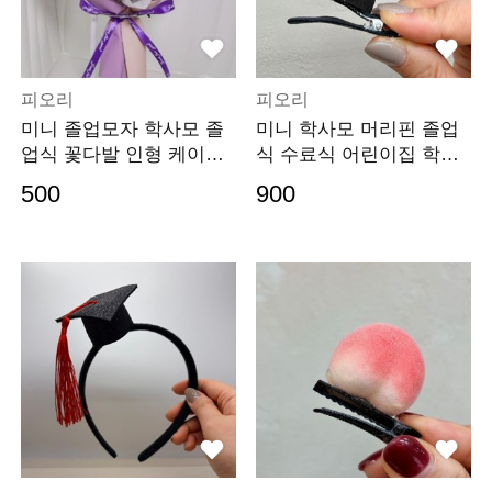
피오리
피오리
미니 졸업모자 학사모 졸
미니 학사모 머리핀 졸업
업식 꽃다발 인형 케이크
식 수료식 어린이집 학교
풍선장식 데코
이벤트
500
900