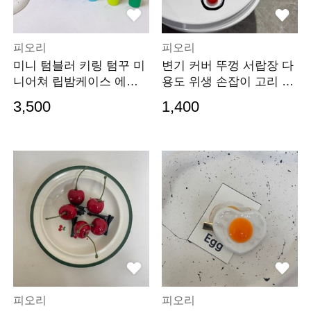
피오리
피오리
미니 텀블러 키링 텀꾸 미
변기 커버 뚜껑 서랍장 다
니어쳐 립밤케이스 에어
용도 위생 손잡이 고리 부
팟
착식 무타공
3,500
1,400
피오리
피오리