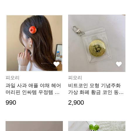
피오리
피오리
과일 사과 애플 야채 헤어
비트코인 모형 기념주화
머리핀 인싸템 우정템 사
가상 화폐 황금 코인 동전
진소품
행운 상징 메달
990
2,900