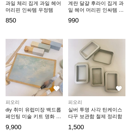
과일 체리 집게 과일 헤어
계란 달걀 후라이 집게 과
머리핀 인싸템 우정템
일 헤어 머리핀 인싸템 우
정템
850
990
피오리
피오리
diy 취미 유럽미장 백드롭
실버 투명 사각 틴케이스
페인팅 미술 키트 명화 그
다꾸 보관함 철제 정리함
리기 세트
9,900
1,500