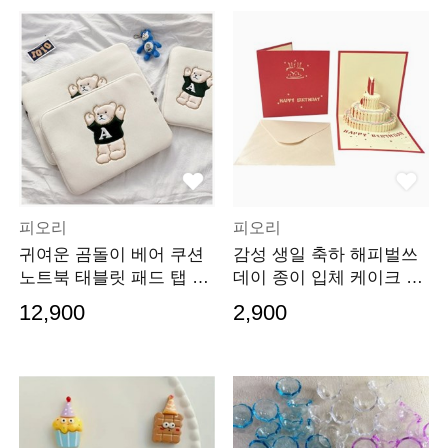
피오리
피오리
귀여운 곰돌이 베어 쿠션
감성 생일 축하 해피벌쓰
노트북 태블릿 패드 탭 파
데이 종이 입체 케이크 선
우치 가방
물 엽서 카드
12,900
2,900