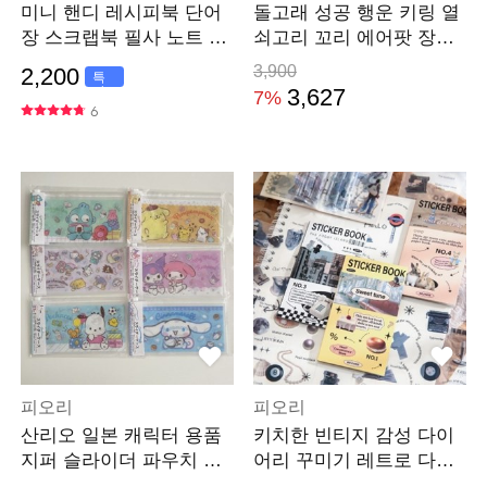
미니 핸디 레시피북 단어
돌고래 성공 행운 키링 열
장 스크랩북 필사 노트 휴
쇠고리 꼬리 에어팟 장식
대용 수첩 메모장
부자재 키홀더
3,900
2,200
특
가
3,627
7%
6
피오리
피오리
산리오 일본 캐릭터 용품
키치한 빈티지 감성 다이
지퍼 슬라이더 파우치 돈
어리 꾸미기 레트로 다꾸
보관 포켓
스티커북