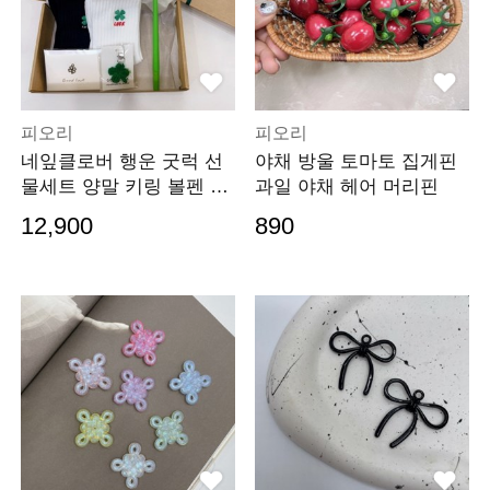
피오리
피오리
네잎클로버 행운 굿럭 선
야채 방울 토마토 집게핀
물세트 양말 키링 볼펜 카
과일 야채 헤어 머리핀
드 시험 수능응원
12,900
890