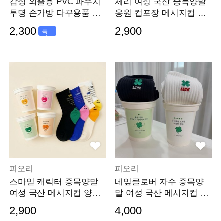
감성 외출용 PVC 파우치
체리 여성 국산 중목양말
투명 손가방 다꾸용품 미
응원 컵포장 메시지컵 양
니 이너백
말선물세트
2,300
2,900
특
가
피오리
피오리
스마일 캐릭터 중목양말
네잎클로버 자수 중목양
여성 국산 메시지컵 양말
말 여성 국산 메시지컵 양
선물세트
말선물세트
2,900
4,000