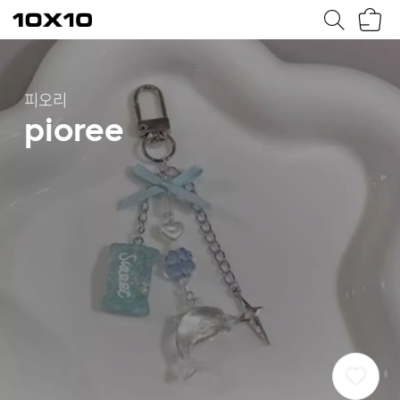
장
텐
바
바
구
이
니
텐
피오리
pioree