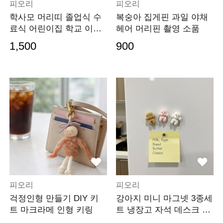
피오리
피오리
학사모 머리띠 졸업식 수
복숭아 집게핀 과일 야채
료식 어린이집 학교 이벤
헤어 머리핀 촬영 소품
트
1,500
900
피오리
피오리
걱정인형 만들기 DIY 키
강아지 미니 마그넷 3종세
트 마크라메 인형 키링
트 냉장고 자석 데스크 꾸
미기 메모 보드