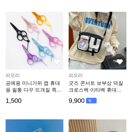
피오리
피오리
공예용 미니가위 캡 휴대
굿즈 콘서트 보부상 덕질
용 필통 다꾸 뜨개질 쪽가
크로스백 이타백 휴대폰
위 diy재료
피크닉 가방
1,500
9,900
특
가