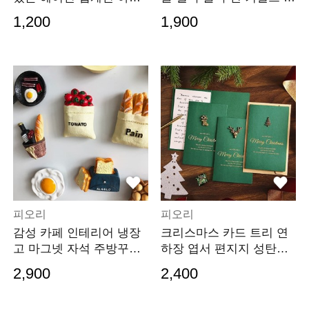
킹받는 선물
쇠고리 가방 장식
1,200
1,900
피오리
피오리
감성 카페 인테리어 냉장
크리스마스 카드 트리 연
고 마그넷 자석 주방꾸미
하장 엽서 편지지 성탄절
기 소품
장식 메탈 루돌프
2,900
2,400