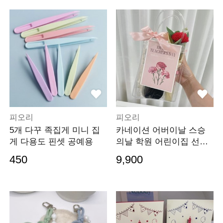
피오리
피오리
5개 다꾸 족집게 미니 집
카네이션 어버이날 스승
게 다용도 핀셋 공예용
의날 학원 어린이집 선생
님 덧신선물세트
450
9,900