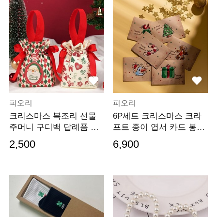
피오리
피오리
크리스마스 복조리 선물
6P세트 크리스마스 크라
주머니 구디백 답례품 포
프트 종이 엽서 카드 봉투
장 단체 파우치
선물 편지
2,500
6,900