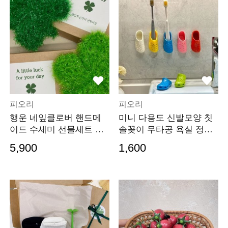
피오리
피오리
행운 네잎클로버 핸드메
미니 다용도 신발모양 칫
이드 수세미 선물세트 답
솔꽂이 무타공 욕실 정리
례품 주방 소품
소품 세트
5,900
1,600