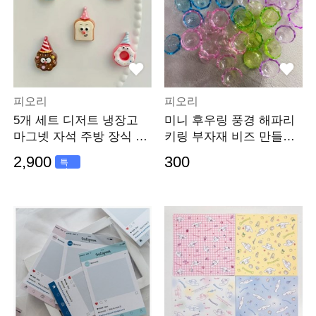
피오리
피오리
5개 세트 디저트 냉장고
미니 후우링 풍경 해파리
마그넷 자석 주방 장식 화
키링 부자재 비즈 만들기
이트보드 사무실
재료
2,900
300
특
가