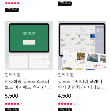
무료배송
무료배송
진짜최종
진짜최종
진짜최종 굿노트 스토리
굿노트 다이어리 플래너
보드 아이패드 속지 (가로
속지 만년형 / 아이패드 굿
형)
노트 PDF 서식
5,500
4,500
6
28
무료배송
무료배송