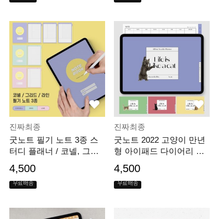
진짜최종
진짜최종
굿노트 필기 노트 3종 스
굿노트 2022 고양이 만년
터디 플래너 / 코넬, 그리
형 아이패드 다이어리 속
드, 라인 노트
지 PDF
4,500
4,500
무료배송
무료배송