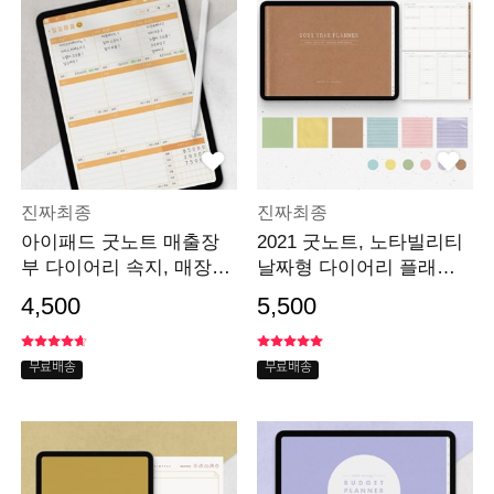
진짜최종
진짜최종
아이패드 굿노트 매출장
2021 굿노트, 노타빌리티
부 다이어리 속지, 매장관
날짜형 다이어리 플래너
리 서식 PDF
디지털 PDF 서식
4,500
5,500
무료배송
무료배송