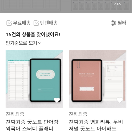
216
무료배송
텐텐배송
필터
15건의 상품을 찾아냈어요!
인기순으로 보기
진짜최종
진짜최종
진짜최종 굿노트 단어장
진짜최종 영화리뷰, 무비
외국어 스터디 플래너
저널 굿노트 아이패드 속