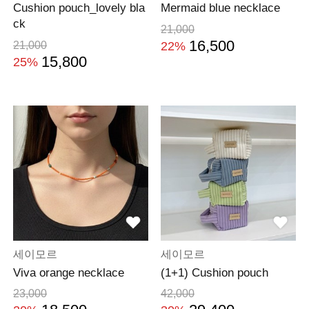
Cushion pouch_lovely bla
Mermaid blue necklace
ck
21,000
16,500
21,000
22%
15,800
25%
세이모르
세이모르
Viva orange necklace
(1+1) Cushion pouch
23,000
42,000