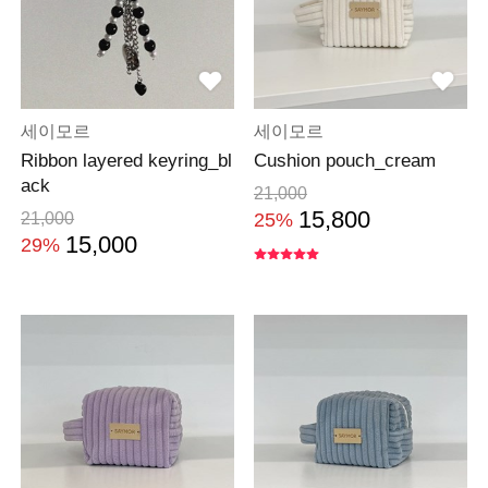
세이모르
세이모르
Ribbon layered keyring_bl
Cushion pouch_cream
ack
21,000
15,800
21,000
25%
15,000
29%