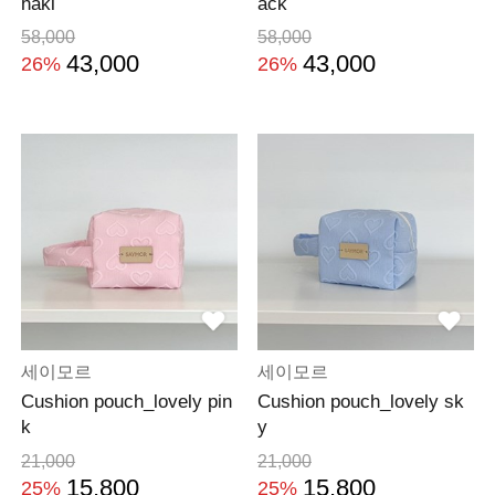
haki
ack
58,000
58,000
43,000
43,000
26%
26%
세이모르
세이모르
Cushion pouch_lovely pin
Cushion pouch_lovely sk
k
y
21,000
21,000
15,800
15,800
25%
25%