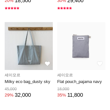
18,500
29,400
20%
30%
세이모르
세이모르
Milky eco bag_dusty sky
Flat pouch_pajama navy
45,000
18,000
32,000
11,800
29%
35%