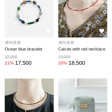
세이모르
세이모르
Ocean blue bracelet
Calcite with red necklace
22,000
23,000
17,500
18,500
21%
20%