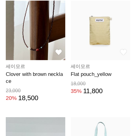
세이모르
세이모르
Clover with brown neckla
Flat pouch_yellow
ce
18,000
11,800
23,000
35%
18,500
20%