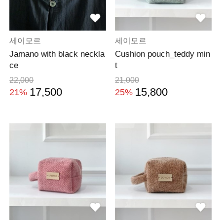
세이모르
세이모르
Jamano with black neckla
Cushion pouch_teddy min
ce
t
22,000
21,000
17,500
15,800
21%
25%