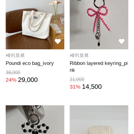
세이모르
세이모르
Poundi eco bag_ivory
Ribbon layered keyring_pi
nk
38,000
29,000
24%
21,000
14,500
31%