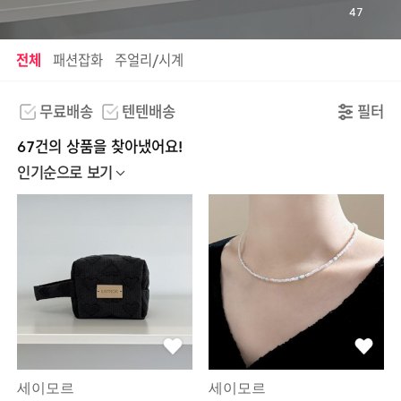
47
전체
패션잡화
주얼리/시계
무료배송
텐텐배송
필터
67건의 상품을 찾아냈어요!
인기순으로 보기
세이모르
세이모르