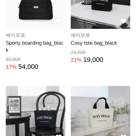
세이모르
세이모르
Sporty boarding bag_blac
Cosy tote bag_black
k
24,000
19,000
65,000
21%
54,000
17%