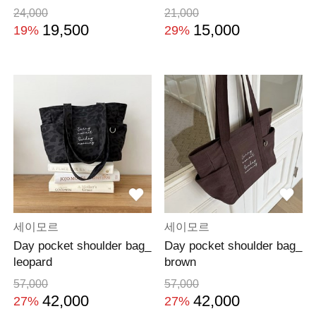
24,000
21,000
19,500
15,000
19%
29%
세이모르
세이모르
Day pocket shoulder bag_
Day pocket shoulder bag_
leopard
brown
57,000
57,000
42,000
42,000
27%
27%