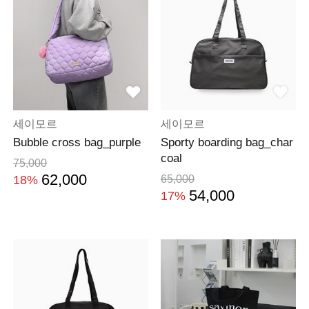
세이모르
세이모르
Bubble cross bag_purple
Sporty boarding bag_char
coal
75,000
62,000
18%
65,000
54,000
17%