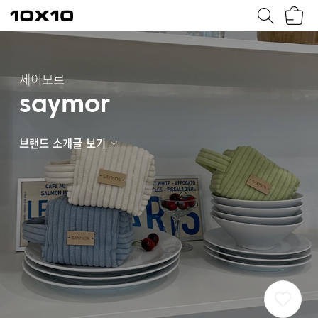
장
텐
바
바
구
이
니
텐
세이모르
saymor
브랜드 소개글 보기