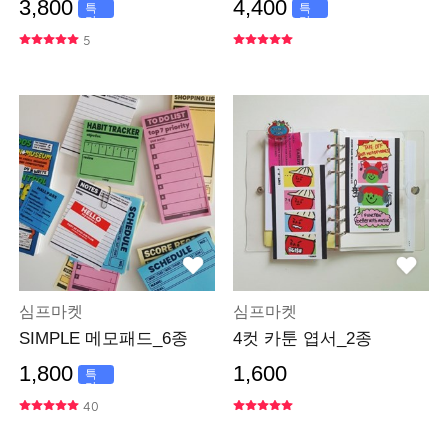
3,800
4,400
특
특
가
가
5
심프마켓
심프마켓
SIMPLE 메모패드_6종
4컷 카툰 엽서_2종
1,800
1,600
특
가
40