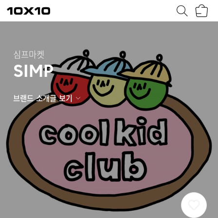
장
텐
바
바
구
이
니
텐
심프마켓
SIMP
브랜드 소개글 보기