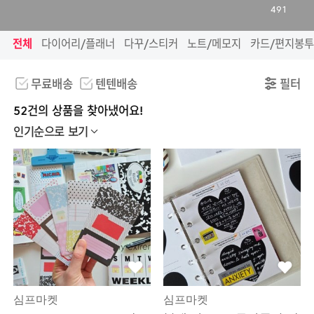
491
전체
다이어리/플래너
다꾸/스티커
노트/메모지
카드/편지봉투
무료배송
텐텐배송
필터
52건의 상품을 찾아냈어요!
인기순으로 보기
심프마켓
심프마켓