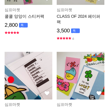
심프마켓
심프마켓
쿨쿨 앙앙이 스티커팩
CLASS OF 2024 페이퍼
팩
2,800
특
가
3,500
특
가
6
심프마켓
심프마켓