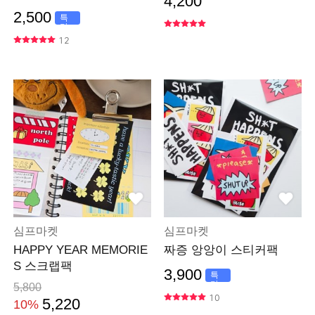
4,200
2,500
특
가
12
심프마켓
심프마켓
HAPPY YEAR MEMORIE
짜증 앙앙이 스티커팩
S 스크랩팩
3,900
특
가
5,800
10
5,220
10%