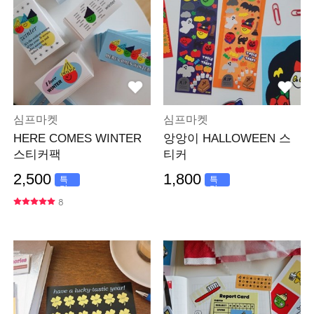
심프마켓
심프마켓
HERE COMES WINTER
앙앙이 HALLOWEEN 스
스티커팩
티커
2,500
1,800
특
특
가
가
8