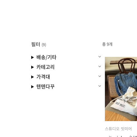
필터
총 9개
(9)
배송/기타
카테고리
가격대
텐텐다꾸
스튜디오 밋미어