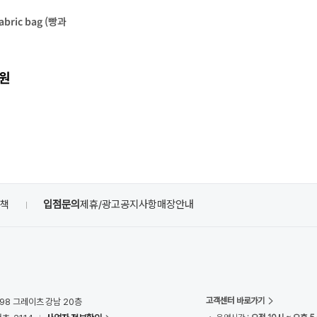
fabric bag (빵과
5원
정책
입점문의
제휴/광고
공지사항
매장안내
고객센터 바로가기
98 그레이츠 강남 20층