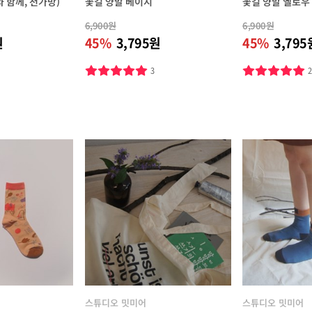
나와 함께, 천가방)
꽃길 양말 베이지
꽃길 양말 옐로우
6,900원
6,900원
원
45%
3,795원
45%
3,795
3
스튜디오 밋미어
스튜디오 밋미어