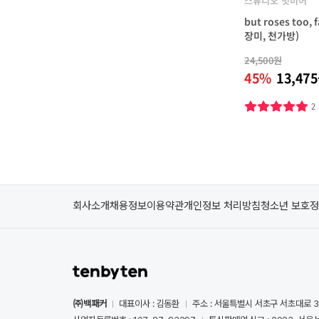
스튜디오 밋미어
but roses too, 
장미, 천가방)
24,500원
45%
13,47
2
회사소개
채용정보
이용약관
개인정보 처리방침
청소년 보호
㈜백패커
대표이사 : 김동환
주소 : 서울특별시 서초구 서초대로 3