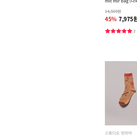
mit mir bag (
14,500원
45%
7,975
2
스튜디오 밋미어