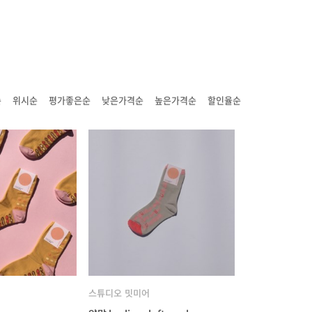
순
위시순
평가좋은순
낮은가격순
높은가격순
할인율순
스튜디오 밋미어