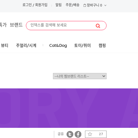
로그인
/
회원가입
알림
주문/배송
장바구니
0
특가
브랜드
뷰티
주얼리/시계
Cat&Dog
토이/취미
캠핑
공유
27
트위터
페이스북