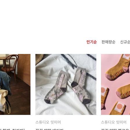
인기순
판매량순
신규
스튜디오 밋미어
스튜디오 밋미어