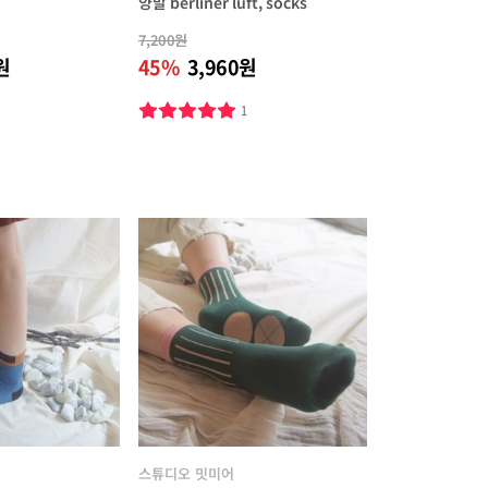
양말 berliner luft, socks
7,200원
원
45%
3,960원
2
1
스튜디오 밋미어