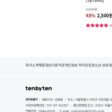
Clip Family
4,800원
48%
2,500
3
회사소개
채용정보
이용약관
개인정보 처리방침
청소년 보호
㈜백패커
대표이사 : 김동환
주소 : 서울특별시 서초구 서초대로 3
사업자등록번호 : 107-87-83297
통신판매업 신고 : 2023-서울서
전화번호 : 1644-6030
E-mail : customer@10x10.co.kr