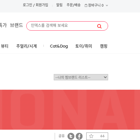
로그인
/
회원가입
알림
주문/배송
장바구니
0
특가
브랜드
뷰티
주얼리/시계
Cat&Dog
토이/취미
캠핑
공유
66
트위터
페이스북