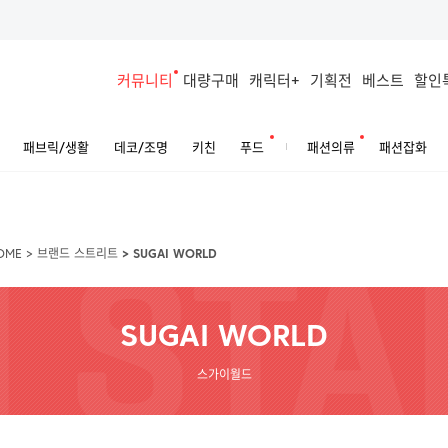
커뮤니티
대량구매
캐릭터+
기획전
베스트
할인
패브릭/생활
데코/조명
키친
푸드
패션의류
패션잡화
OME
>
브랜드 스트리트
>
SUGAI WORLD
SUGAI WORLD
스가이월드