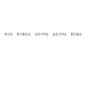
순
위시순
평가좋은순
낮은가격순
높은가격순
할인율순