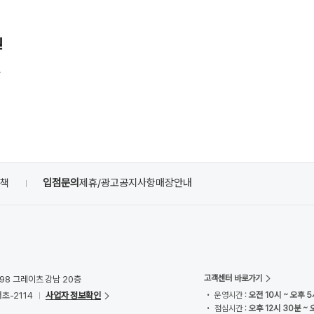
원
4
정책
입점문의
제휴/광고
공지사항
매장안내
고객센터 바로가기
98 그레이츠 강남 20층
초-2114
사업자 정보확인
• 운영시간 :
오전 10시 ~ 오후 5
• 점심시간 :
오후 12시 30분 ~ 