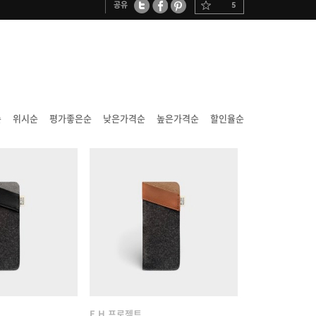
공유
5
트위터
페이스북
핀터레스트
순
위시순
평가좋은순
낮은가격순
높은가격순
할인율순
E.H 프로젝트