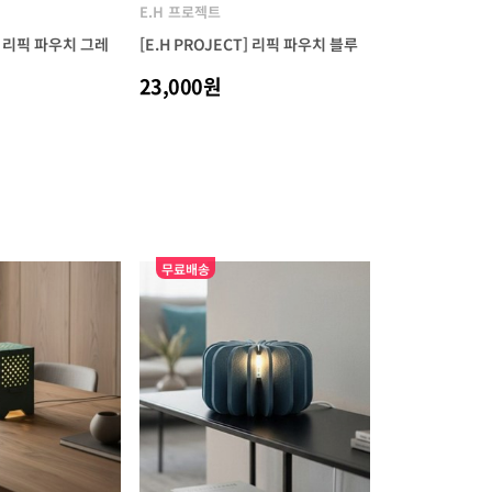
E.H 프로젝트
T] 리픽 파우치 그레
[E.H PROJECT] 리픽 파우치 블루
23,000원
무료배송