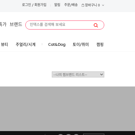
로그인
/
회원가입
알림
주문/배송
장바구니
0
특가
브랜드
뷰티
주얼리/시계
Cat&Dog
토이/취미
캠핑