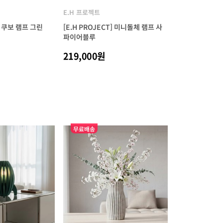
E.H 프로젝트
T] 쿠보 램프 그린
[E.H PROJECT] 미니돌체 램프 사
파이어블루
219,000원
무료배송