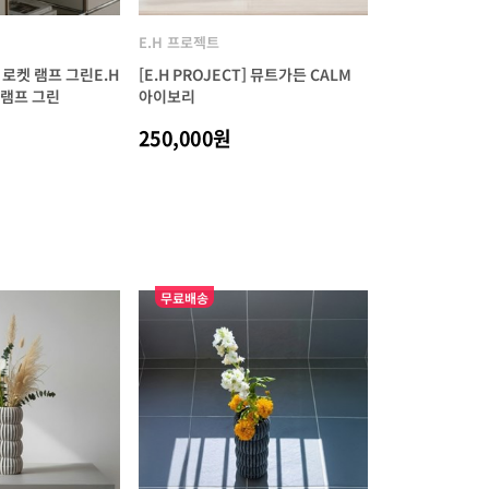
E.H 프로젝트
T] 로켓 램프 그린E.H
[E.H PROJECT] 뮤트가든 CALM
켓 램프 그린
아이보리
250,000원
무료배송