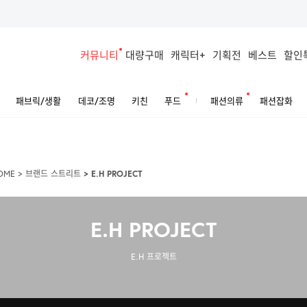
커뮤니티
대량구매
캐릭터+
기획전
베스트
할인
패브릭/생활
데코/조명
키친
푸드
패션의류
패션잡화
OME
>
브랜드 스트리트
>
E.H PROJECT
E.H PROJECT
E.H 프로젝트