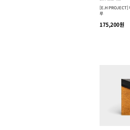
[E.H PROJECT
루
175,200원