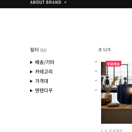
필터
총 52개
(52)
배송/기타
무료배송
카테고리
가격대
텐텐다꾸
E.H 프로젝트