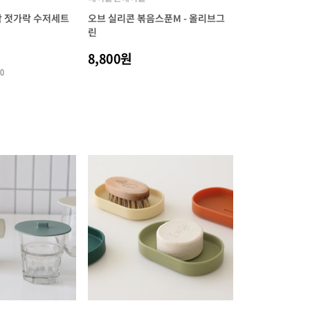
가락 젓가락 수저세트
오브 실리콘 볶음스푼M - 올리브그
린
8,800원
10