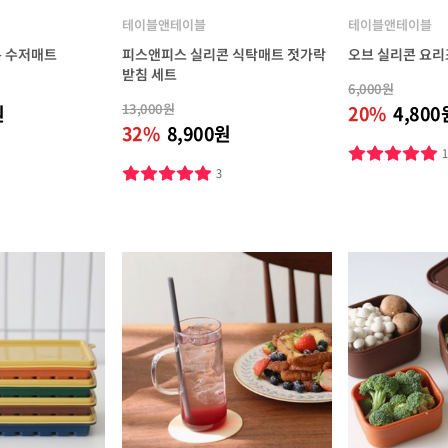
테이블앤테이블
테이블앤테이블
 수저매트
피스앤피스 실리콘 식탁매트 젓가락
오브 실리콘 요리
받침 세트
6,000원
13,000원
원
20%
4,800
32%
8,900원
3