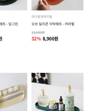
테이블앤테이블
매트 - 딥그린
오브 실리콘 식탁매트 - 캬라멜
13,000원
원
32%
8,900원
2