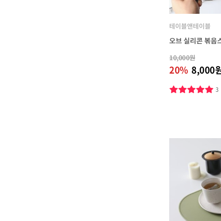
테이블앤테이블
오브 실리콘 볶음스
10,000원
20%
8,000
3