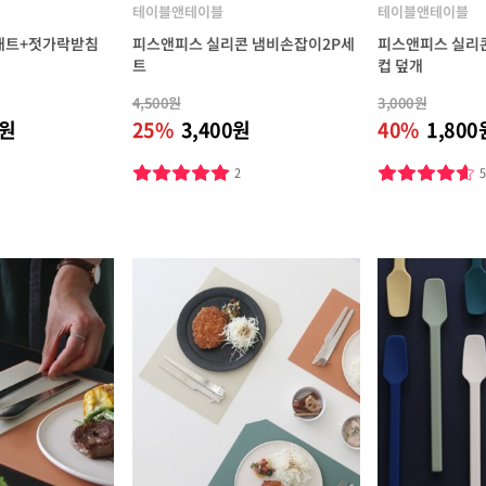
테이블앤테이블
테이블앤테이블
매트+젓가락받침
피스앤피스 실리콘 냄비손잡이2P세
피스앤피스 실리콘
트
컵 덮개
4,500원
3,000원
0원
25%
3,400원
40%
1,800
2