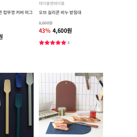
테이블앤테이블
 컵뚜껑 커버 머그
오브 실리콘 비누 받침대
8,000원
43%
4,600원
원
8
5