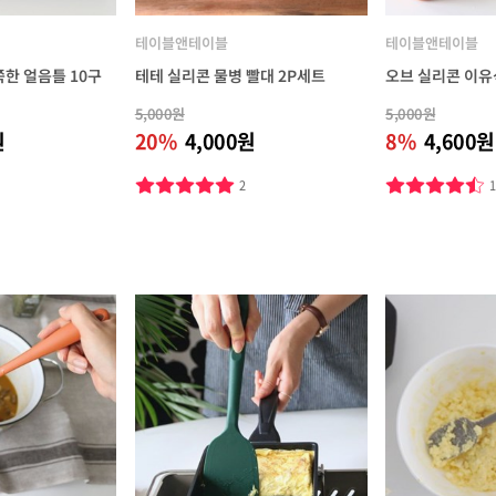
테이블앤테이블
테이블앤테이블
한 얼음틀 10구
테테 실리콘 물병 빨대 2P세트
오브 실리콘 이유
5,000원
5,000원
원
20%
4,000원
8%
4,600원
2