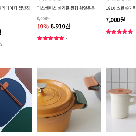
일리페이퍼 컵받침
피스앤피스 실리콘 원형 왕얼음틀
1810 스텐 숟
9,900원
7,000원
10%
8,910원
원
2
39