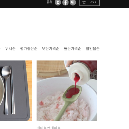
공유
697
트위터
페이스북
핀터레스트
순
위시순
평가좋은순
낮은가격순
높은가격순
할인율순
테이블앤테이블