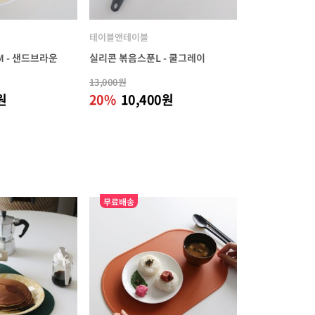
테이블앤테이블
 - 샌드브라운
실리콘 볶음스푼L - 쿨그레이
13,000원
원
20%
10,400원
무료배송