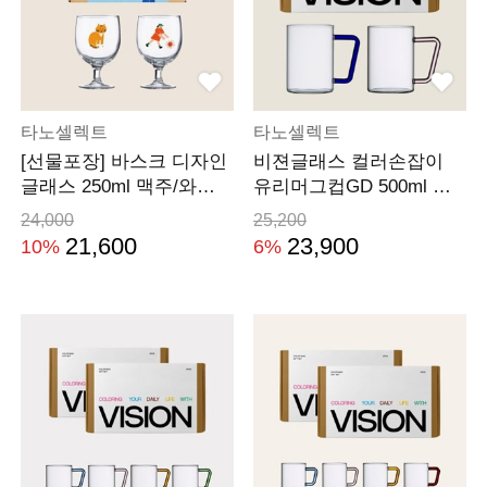
타노셀렉트
타노셀렉트
[선물포장] 바스크 디자인
비젼글래스 컬러손잡이
글래스 250ml 맥주/와인
유리머그컵GD 500ml 선
잔 2P세트
물세트(2P)
24,000
25,200
21,600
23,900
10%
6%