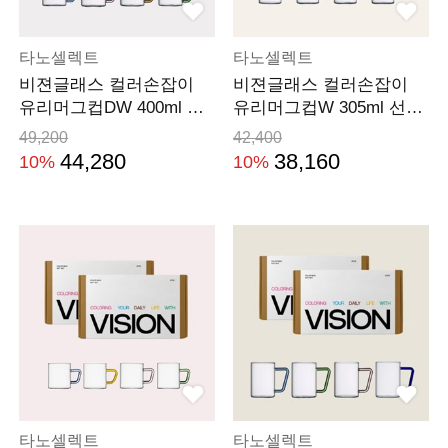
타노셀렉트
타노셀렉트
비젼글래스 컬러손잡이
비젼글래스 컬러손잡이
유리머그컵DW 400ml 선
유리머그컵W 305ml 선물
물세트(4P)
세트(4P)
49,200
42,400
44,280
38,160
10%
10%
타노셀렉트
타노셀렉트