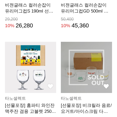
비젼글래스 컬러손잡이
비젼글래스 컬러손잡이
유리머그컵S 190ml 선물
유리머그컵GD 500ml 선
세트(4P)
물세트(4P)
29,200
50,400
26,280
45,360
10%
10%
타노셀렉트
타노셀렉트
[선물포장] 홈파티 와인잔
[선물포장] 비크릴라 음료/
맥주잔 겸용 고블렛 250m
요거트/아이스크림 다용