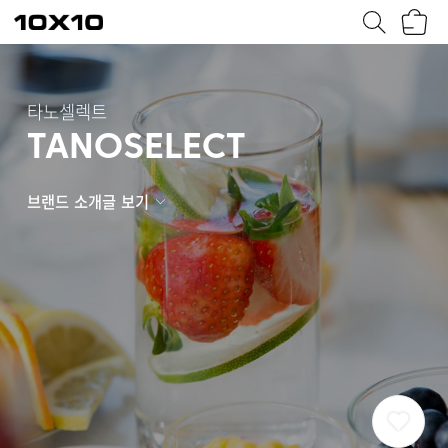
장
텐
바
바
구
이
니
텐
타노셀렉트
TANOSELECT
브랜드 소개글 보기