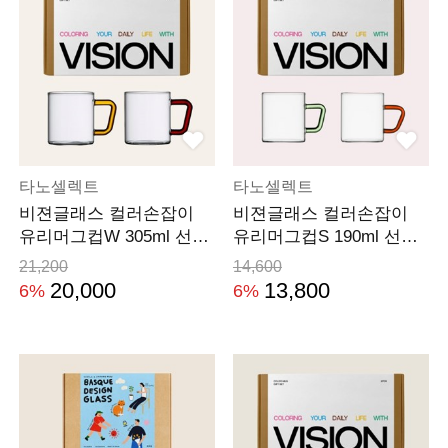
타노셀렉트
타노셀렉트
비젼글래스 컬러손잡이
비젼글래스 컬러손잡이
유리머그컵W 305ml 선물
유리머그컵S 190ml 선물
세트(2P)
세트(2P)
21,200
14,600
20,000
13,800
6%
6%