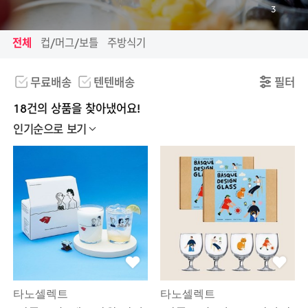
3
전체
컵/머그/보틀
주방식기
무료배송
텐텐배송
필터
18건의 상품을 찾아냈어요!
인기순으로 보기
타노셀렉트
타노셀렉트