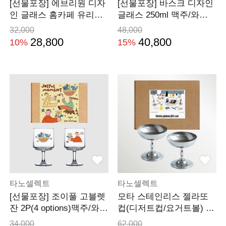
[선물포장] 에브리원 디자
[선물포장] 바스크 디자인
인 글래스 홈카페 유리컵
글래스 250ml 맥주/와인
400ml 2P
잔 4P세트
32,000
48,000
28,800
40,800
10%
15%
타노셀렉트
타노셀렉트
[선물포장] 조이풀 고블렛
모타 스테인리스 젤라또
잔 2P(4 options)맥주/와인
컵(디저트컵/요거트볼) 2P
잔 겸용
선물세트
34,000
62,000