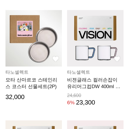
타노셀렉트
타노셀렉트
모타 산마르코 스테인리
비젼글래스 컬러손잡이
스 코스터 선물세트(2P)
유리머그컵DW 400ml 선
물세트(2P)
24,600
32,000
23,300
6%