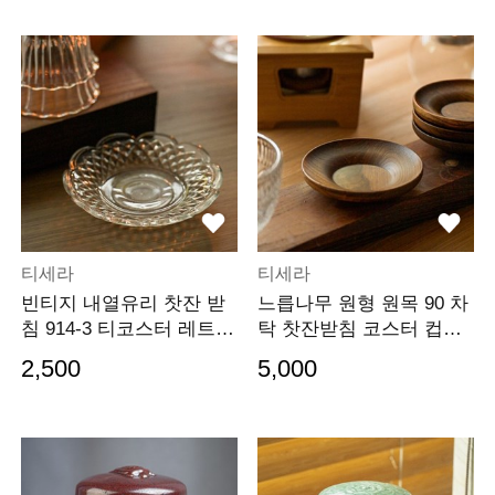
티세라
티세라
빈티지 내열유리 찻잔 받
느릅나무 원형 원목 90 차
침 914-3 티코스터 레트로
탁 찻잔받침 코스터 컵받
차탁
침
2,500
5,000