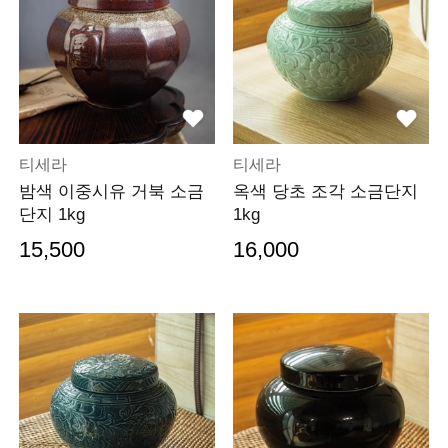
티세라
티세라
밤색 이중시유 거북 소금
옥색 당초 조각 소금단지
단지 1kg
1kg
15,500
16,000