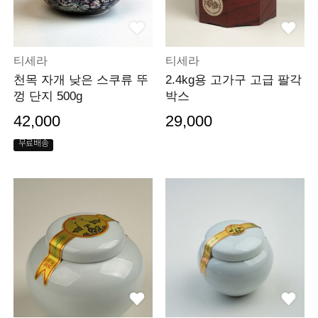
티세라
티세라
천목 자개 낮은 스쿠류 뚜
2.4kg용 고가구 고급 팔각
껑 단지 500g
박스
42,000
29,000
무료배송