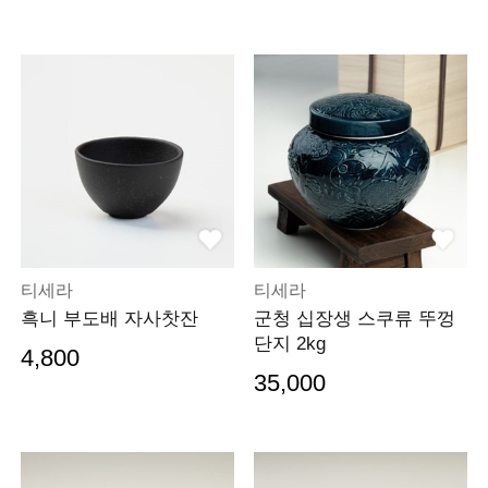
티세라
티세라
흑니 부도배 자사찻잔
군청 십장생 스쿠류 뚜껑
단지 2kg
4,800
35,000