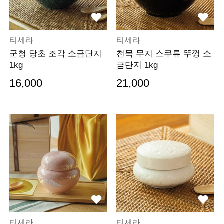
티세라
티세라
군청 당초 조각 소금단지
천목 무지 스쿠류 뚜껑 소
1kg
금단지 1kg
16,000
21,000
티세라
티세라