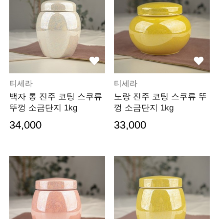
티세라
티세라
백자 롱 진주 코팅 스쿠류
노랑 진주 코팅 스쿠류 뚜
뚜껑 소금단지 1kg
껑 소금단지 1kg
34,000
33,000