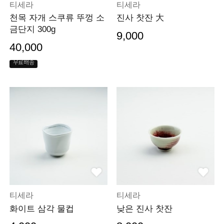
티세라
티세라
천목 자개 스쿠류 뚜껑 소
진사 찻잔 大
금단지 300g
9,000
40,000
무료배송
티세라
티세라
화이트 삼각 물컵
낮은 진사 찻잔