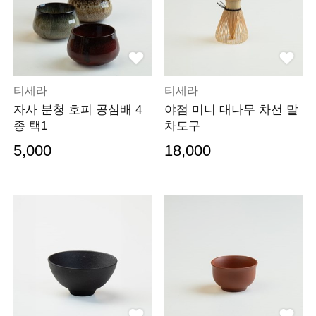
티세라
티세라
자사 분청 호피 공심배 4
야점 미니 대나무 차선 말
종 택1
차도구
5,000
18,000