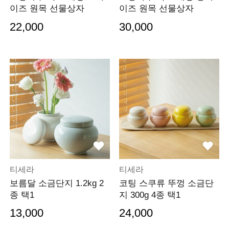
이즈 원목 선물상자
이즈 원목 선물상자
22,000
30,000
티세라
티세라
보름달 소금단지 1.2kg 2
코팅 스쿠류 뚜껑 소금단
종 택1
지 300g 4종 택1
13,000
24,000