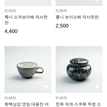
티세라
티세라
흑니 소저보이배 자사찻
홍니 보이소배 자사찻잔
잔
2,500
4,400
티세라
티세라
회백상감 연잎 대용잔 머
천목 자개 스쿠류 뚜껑 소