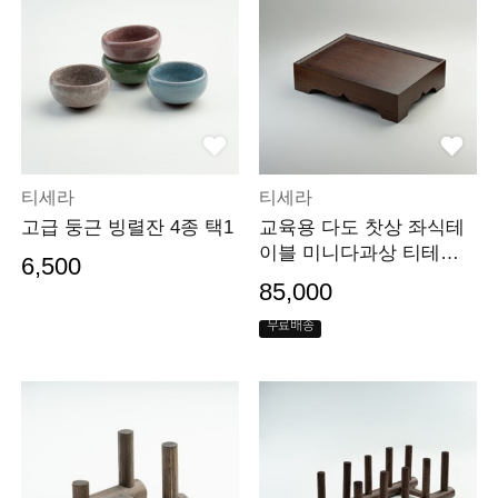
티세라
티세라
고급 둥근 빙렬잔 4종 택1
교육용 다도 찻상 좌식테
이블 미니다과상 티테이
6,500
블
85,000
무료배송