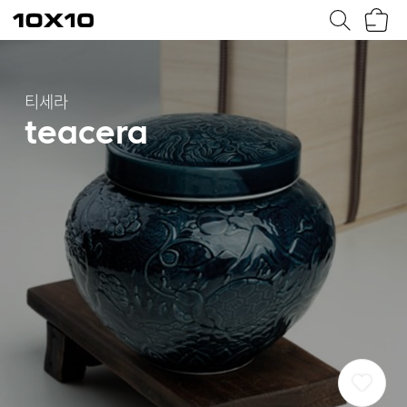
장
텐
바
바
구
이
니
텐
티세라
teacera