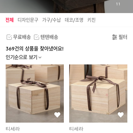
11
전체
디자인문구
가구/수납
데코/조명
키친
무료배송
텐텐배송
필터
369건의 상품을 찾아냈어요!
인기순으로 보기
티세라
티세라