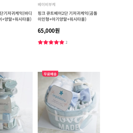
베이비부케
단기저귀케익(바디
핑크 큐트베어2단 기저귀케익(곰돌
이+양말+워시타올)
이인형+아기양말+워시타올)
65,000원
4
2
무료배송