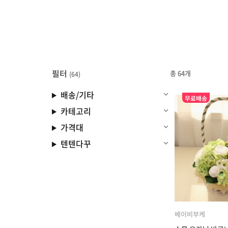
필터
총 64개
(64)
배송/기타
무료배송
카테고리
가격대
텐텐다꾸
베이비부케