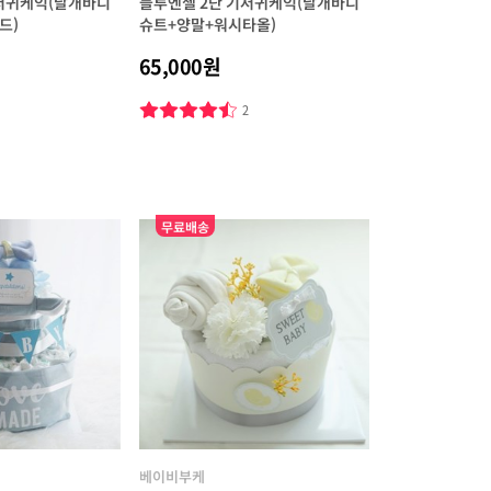
기저귀케익(날개바디
블루엔젤 2단 기저귀케익(날개바디
드)
슈트+양말+워시타올)
65,000원
3
2
무료배송
베이비부케