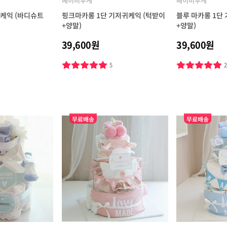
베이비부케
베이비부케
귀케익 (바디슈트
핑크마카롱 1단 기저귀케익 (턱받이
블루 마카롱 1단
+양말)
+양말)
39,600원
39,600원
5
무료배송
무료배송