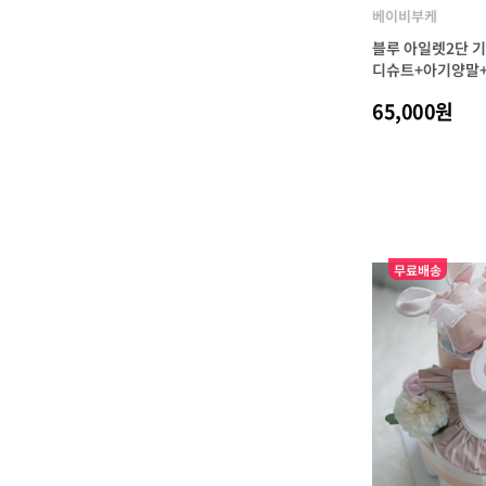
베이비부케
블루 아일렛2단 
디슈트+아기양말
65,000원
무료배송