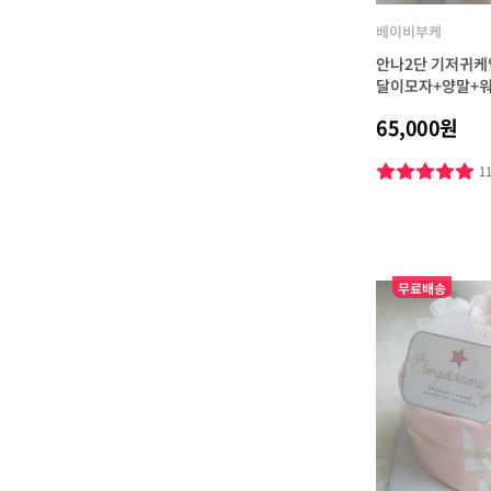
베이비부케
안나2단 기저귀케
달이모자+양말+워
65,000원
1
무료배송