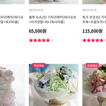
베이비부케
베이비부케
 기저귀케익(바디슈
블루 슈슈2단 기저귀케익(바디슈트
핑크 코코3단 
말+워시타올)
+아가양말+미니워시타올)
주복+꼬깔모자+
65,000원
115,000원
3
무료배송
무료배송