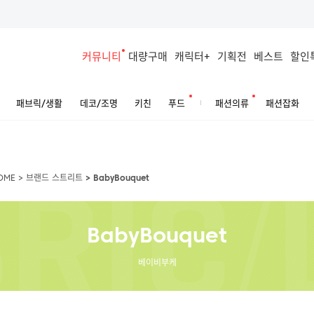
커뮤니티
대량구매
캐릭터+
기획전
베스트
할인
패브릭/생활
데코/조명
키친
푸드
패션의류
패션잡화
OME
>
브랜드 스트리트
>
BabyBouquet
BabyBouquet
베이비부케