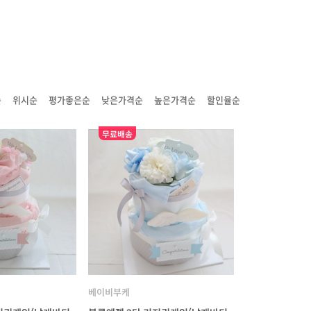
순
위시순
평가좋은순
낮은가격순
높은가격순
할인율순
무료배송
베이비부케