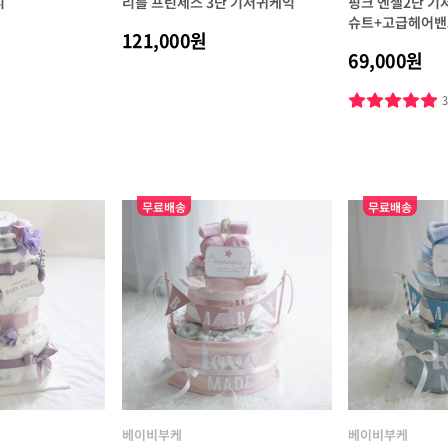
니
리틀 프린세스 3단 기저귀케익
핑크 엔젤2단 
슈트+고급헤어밴
121,000원
69,000원
무료배송
무료배송
베이비부케
베이비부케