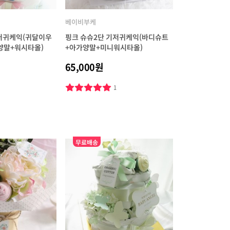
베이비부케
기저귀케익(귀달이우
핑크 슈슈2단 기저귀케익(바디슈트
양말+워시타올)
+아가양말+미니워시타올)
65,000원
3
1
무료배송