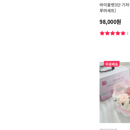
바이올렛3단 기저
루머세트)
98,000원
1
무료배송