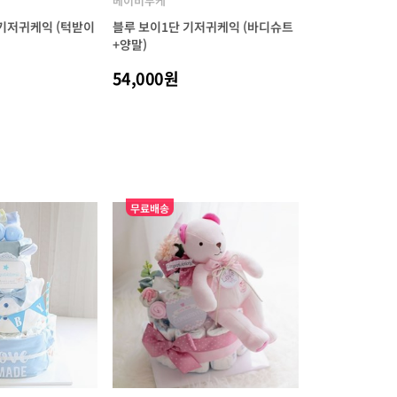
베이비부케
 기저귀케익 (턱받이
블루 보이1단 기저귀케익 (바디슈트
+양말)
54,000원
2
무료배송