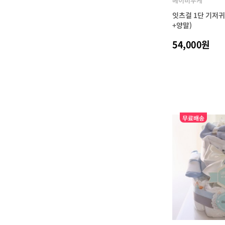
베이비부케
잇츠걸 1단 기저
+양말)
54,000원
무료배송