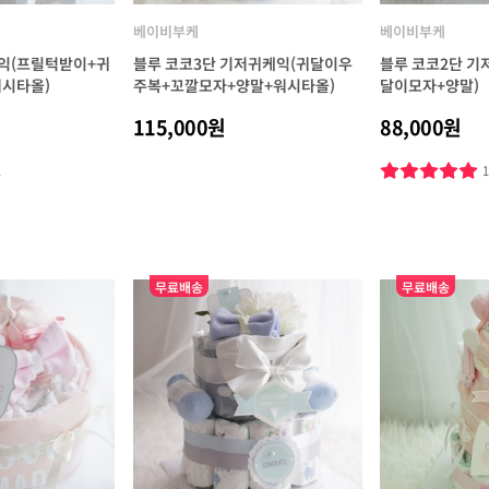
베이비부케
베이비부케
익(프릴턱받이+귀
블루 코코3단 기저귀케익(귀달이우
블루 코코2단 기
시타올)
주복+꼬깔모자+양말+워시타올)
달이모자+양말)
115,000원
88,000원
1
무료배송
무료배송