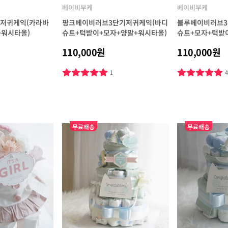
베이비부케
베이비부케
기저귀케익(카라바
핑크베이비러브3단기저귀케익(바디
블루베이비러브3
+워시타올)
슈트+턱받이+모자+양말+워시타올)
슈트+모자+턱받
110,000원
110,000원
1
무료배송
무료배송