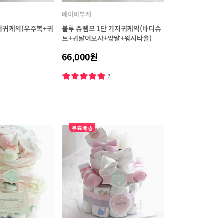
베이비부케
저귀케익(우주복+귀
블루 쥬뗌므 1단 기저귀케익(바디슈
트+귀달이모자+양말+워시타올)
66,000원
1
2
무료배송