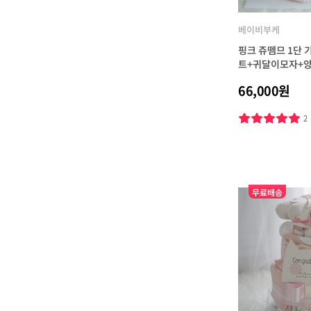
베이비부케
핑크 쥬뗌므 1단
트+귀달이모자+양
66,000원
2
무료배송