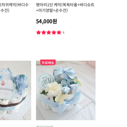
 기저귀케익(바디수
병아리1단 케익(목욕타올+바디슈트
수건)
+아기양말+손수건)
54,000원
3
4
무료배송