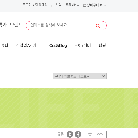
로그인
/
회원가입
알림
주문/배송
장바구니
0
특가
브랜드
뷰티
주얼리/시계
Cat&Dog
토이/취미
캠핑
공유
225
트위터
페이스북