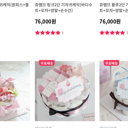
귀케익(원피스+블
쥬땜므 핑크2단 기저귀케익(바디수
쥬땜므 블루2단
트+모자+양말+손수건)
트+모자+양말+손
76,000원
76,000원
9
무료배송
무료배송