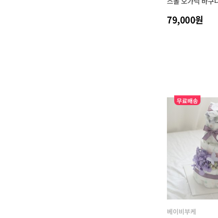
스몰 오가닉 바구
79,000원
무료배송
베이비부케