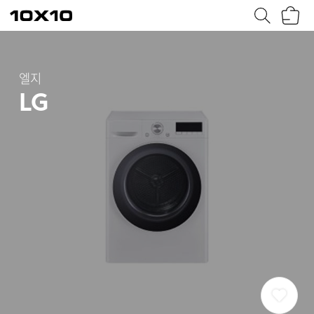
장
텐
바
바
구
이
니
텐
엘지
LG