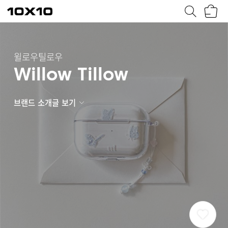
장
텐
바
바
구
이
니
텐
윌로우틸로우
Willow Tillow
브랜드 소개글 보기