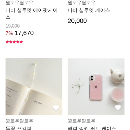
윌로우틸로우
윌로우틸로우
나비 실루엣 에어팟케이
나비 실루엣 케이스
스
20,000
19,000
17,670
7%
윌로우틸로우
윌로우틸로우
들꽃 끈갈피
해피 럭키 러브 케이스