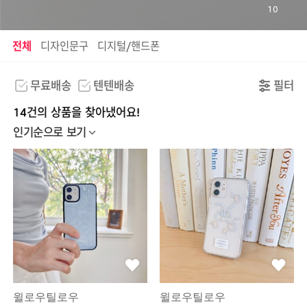
10
전체
디자인문구
디지털/핸드폰
무료배송
텐텐배송
필터
14건의 상품을 찾아냈어요!
인기순으로 보기
윌로우틸로우
윌로우틸로우