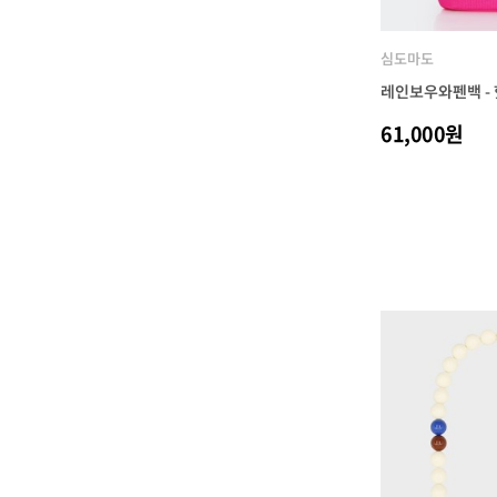
심도마도
레인보우와펜백 -
61,000원