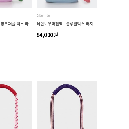
심도마도
 핑크퍼플 믹스 라
레인보우와펜백 - 블루벨믹스 라지
84,000원