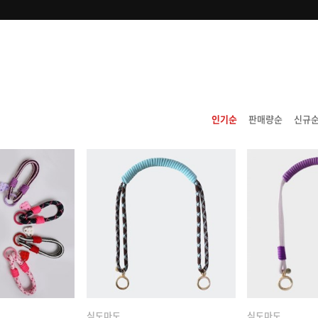
인기순
판매량순
신규
심도마도
심도마도