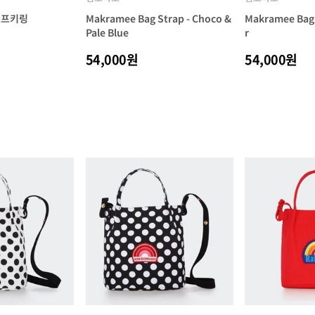
 로프키링
Makramee Bag Strap - Choco &
Makramee Bag 
Pale Blue
r
54,000원
54,000원