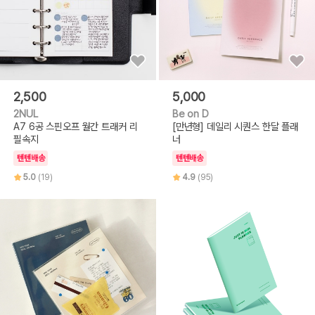
2,500
5,000
2NUL
Be on D
A7 6공 스핀오프 월간 트래커 리
[만년형] 데일리 시퀀스 한달 플래
필속지
너
텐텐배송
텐텐배송
5.0
(19)
4.9
(95)