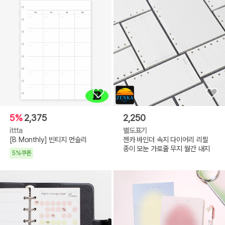
5%
2,375
2,250
ittta
별도표기
[B Monthly] 빈티지 먼슬리
젠카 바인더 속지 다이어리 리필
종이 모눈 가로줄 무지 월간 내지
5%쿠폰