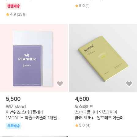
5.0
(1)
텐텐배송
4.9
(251)
5,500
4,500
WIZ stand
웍스라이프
이앤위즈 스터디플래너
스터디 플래너 인스파이어
1MONTH 학습스케쥴러 1개월플
(INSPIRE) - 알프레드 아들러
래너
5.0
(4)
무료배송