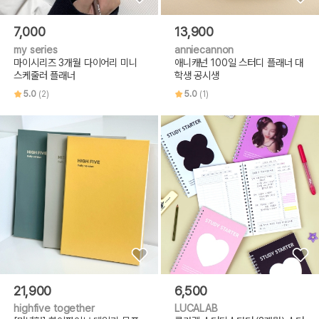
7,000
13,900
my series
anniecannon
마이시리즈 3개월 다이어리 미니
애니캐넌 100일 스터디 플래너 대
스케줄러 플래너
학생 공시생
5.0
(2)
5.0
(1)
21,900
6,500
highfive together
LUCALAB