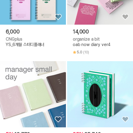
6,000
14,000
CNGplus
organize a bit
YS_6개월 스터디플래너
oab now diary ver4
5.0
(10)