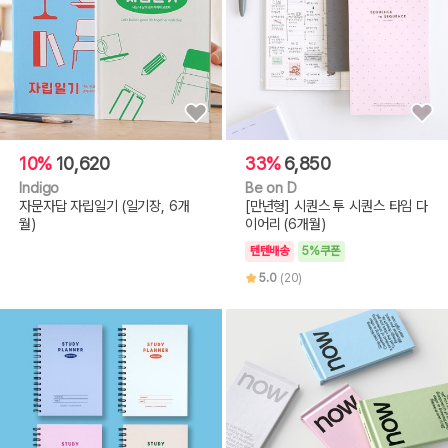
10%
10,620
33%
6,850
Indigo
Be on D
자문자답 자립일기 (일기장, 6개
[만년형] 시퀀스 투 시퀀스 타임 다
월)
이어리 (6개월)
텐텐배송
5%쿠폰
5.0
(20)