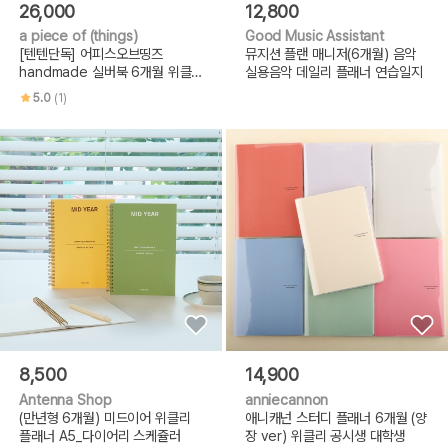
26,000
12,800
a piece of (things)
Good Music Assistant
[텐텐단독] 어피스오브띵즈
뮤지션 플랜 매니저(6개월) 음악
handmade 실버북 6개월 위클
실용음악 데일리 플래너 연습일지
리플래너
5.0
(1)
8,500
14,900
Antenna Shop
anniecannon
(만년형 6개월) 미드이어 위클리
애니캐넌 스터디 플래너 6개월 (양
플래너 A5_다이어리 스케쥴러
장 ver) 위클리 공시생 대학생