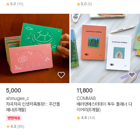
5.0
(10)
5.0
(5)
5,000
11,800
ahmugae_c
COMMAB
차곡차곡 인생저축통장! : 주간플
배러댄예스터데이 투두 플래너 다
래너(6개월)
이어리(6개월)
4.8
(44)
텐텐배송
4.9
(85)