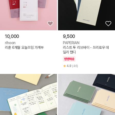
10,000
9,500
rihoon
PAPERIAN
리훈 6개월 오늘쓰임 가계부
리스트 투 리브바이 - 쓰리로우 데
일리 핸디
텐텐배송
4.9
(46)