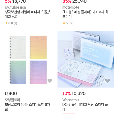
5%
13,770
35%
25,740
by.fulldesign
motemote
생각보관함 데일리 매니저 스몰_6
[1+1](스페셜 플래너) 나비효과 하
개월 v.3
프이어
5.0
(1)
5.0
(1)
6,400
10%
10,620
모닝글로리
Wannathis
모닝글로리 10분 스터디노트 6개
DO 위클리 6개월 탁상 스터디 플
월
래너