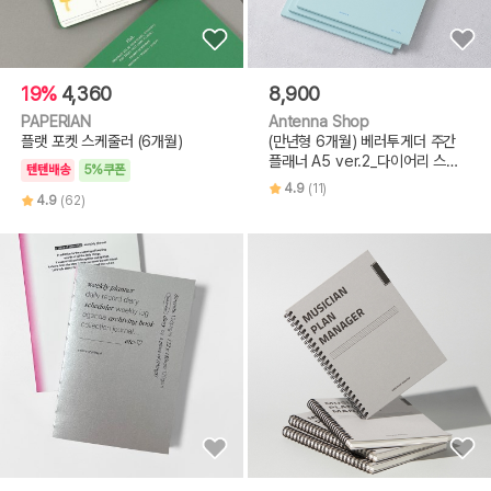
19%
4,360
8,900
PAPERIAN
Antenna Shop
플랫 포켓 스케줄러 (6개월)
(만년형 6개월) 베러투게더 주간
플래너 A5 ver.2_다이어리 스케
텐텐배송
5%쿠폰
쥴러
4.9
(11)
4.9
(62)