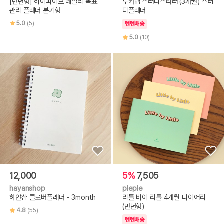
[만년형] 하이파이브 데일리 목표
루카랩 스터디스타터 (3개월) 스터
관리 플래너 분기형
디플래너
5.0
(5)
텐텐배송
5.0
(10)
12,000
5%
7,505
hayanshop
pleple
하얀샵 클로버플래너 - 3month
리틀 바이 리틀 4개월 다이어리
(만년형)
4.8
(55)
텐텐배송