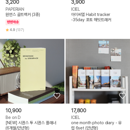
3,200
3,900
PAPERIAN
ICIEL
원먼스 골트랙커 (3종)
아이씨엘 Habit tracker
-35day 포토 해빗트래커
텐텐배송
4.9
(137)
10,900
17,800
Be on D
ICIEL
[NEW] 시퀀스 투 시퀀스 플래너
one month photo diary - 유
(6개월/만년형)
럽 6set (만년형)