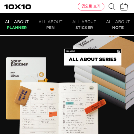
장
텐
앱으로 보기
바
바
구
이
니
텐