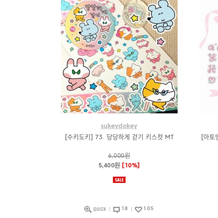
sukeydokey
[수키도키] 73. 당당하게 걷기 키스컷 MT
[아토
6,000원
5,400원
[10%]
18
105