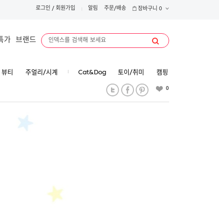
로그인
/
회원가입
알림
주문/배송
장바구니
0
특가
브랜드
뷰티
주얼리/시계
Cat&Dog
토이/취미
캠핑
0