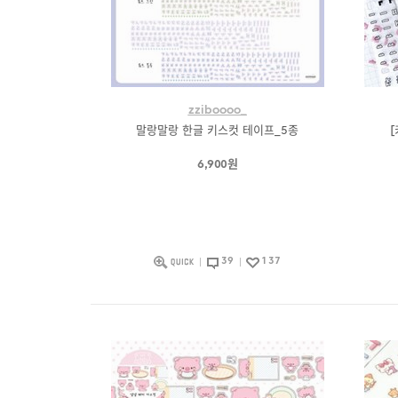
zziboooo_
말랑말랑 한글 키스컷 테이프_5종
6,900원
39
137