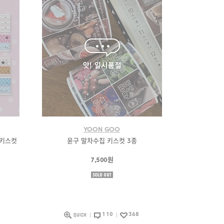
YOON GOO
 키스컷
윤구 말차수집 키스컷 3종
7,500원
110
368