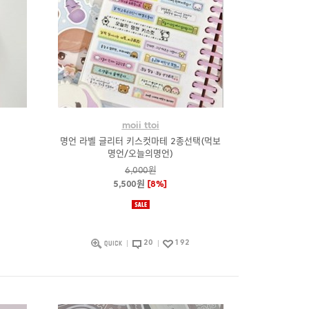
moii ttoi
명언 라벨 글리터 키스컷마테 2종선택(먹보
명언/오늘의명언)
6,000원
5,500원
[8%]
20
192