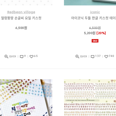
Redbean village
iconic
얼렁뚱땅 손글씨 요일 키스컷
아이코닉 두들 한글 키스컷 테
6,500원
6,500원
5,200원
[20%]
9
65
137
740