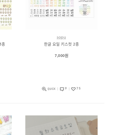
sopu
3종
한글 요일 키스컷 2종
7,000원
9
75