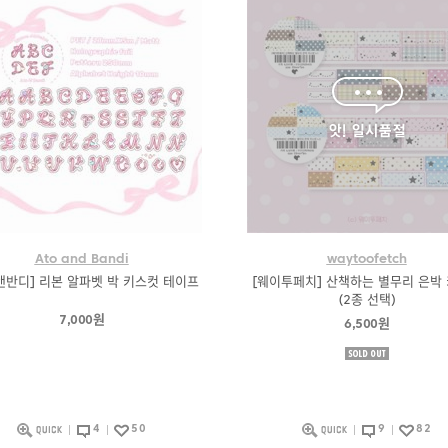
Ato and Bandi
waytoofetch
앤반디] 리본 알파벳 박 키스컷 테이프
[웨이투페치] 산책하는 별무리 은박
(2종 선택)
7,000원
6,500원
4
50
9
82