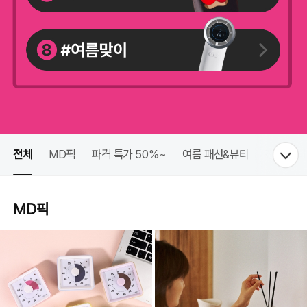
전체
MD픽
파격 특가 50%~
여름 패션&뷰티
장마 대비
MD픽