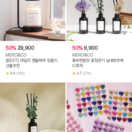
50%
29,900
50%
9,900
MERCI&CO
MERCI&CO
[BEST] 데일리 캔들워머 집들이
풍부한발향 꽃집향기 실내방향제
선물추천
디퓨저
4.9
(169)
4.7
(274)