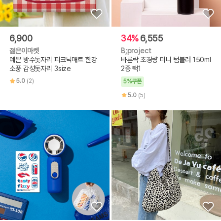
6,900
34%
6,555
젊은이마켓
B;project
예쁜 방수돗자리 피크닉매트 한강
바른락 초경량 미니 텀블러 150ml
소풍 감성돗자리 3size
2종 택1
5.0
(2)
5%쿠폰
5.0
(5)