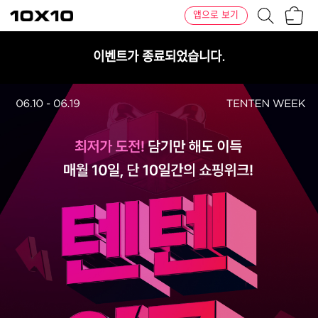
장
텐
앱으로 보기
바
바
구
이
니
텐
이벤트가 종료되었습니다.