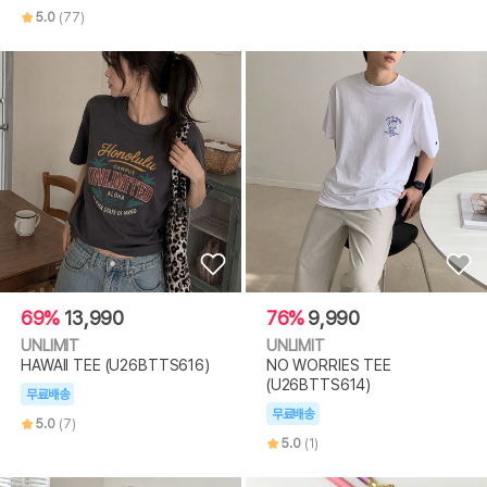
5.0
(77)
69%
13,990
76%
9,990
UNLIMIT
UNLIMIT
HAWAII TEE (U26BTTS616)
NO WORRIES TEE
(U26BTTS614)
무료배송
무료배송
5.0
(7)
5.0
(1)