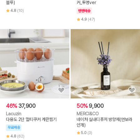
블루)
커_투명ver
4.8
(10)
텐텐배송
4.9
(47)
46%
37,900
50%
9,900
Lacuzin
MERCI&CO
다용도 2단 멀티쿠커 계란찜기
네이처 실내디퓨저 방향제(연보라
안개)
무료배송
5.0
(3)
4.8
(62)