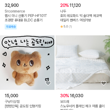
32,900
20%
11,120
Srcommerce
나두
펩시 미니 선풍기 PEP-HF101T
호피 레오파드 빅 숄더백 에코백
초경량 휴대용 BLDC 손풍기
데일리 캔버스 여성가방
5.0
(1)
무료배송
15,000
30%
16,030
구냥이상점
보드래
[텐텐단독] 곰도링 인형키링
스노우서커 플레인 체크 여름 홑이