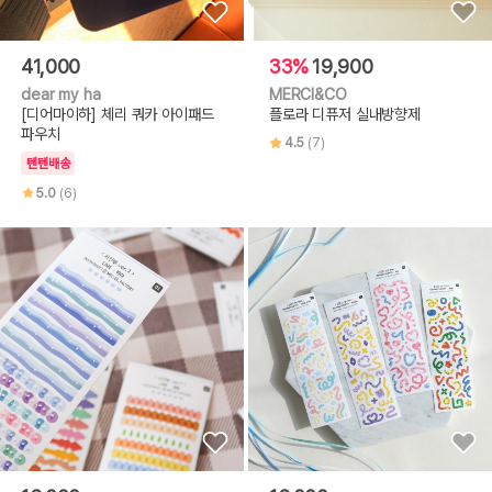
41,000
33%
19,900
dear my ha
MERCI&CO
[디어마이하] 체리 쿼카 아이패드
플로라 디퓨저 실내방향제
파우치
4.5
(7)
텐텐배송
5.0
(6)