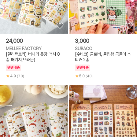
24,000
3,000
MELLEE FACTORY
SUBACO
[멜리팩토리] 버니의 옷장 맥시 8
[수바코] 클로버, 튤립왕 곰돌이 스
종 패키지(브라운)
티커 2종
텐텐배송
텐텐배송
4.9
(78)
5.0
(40)