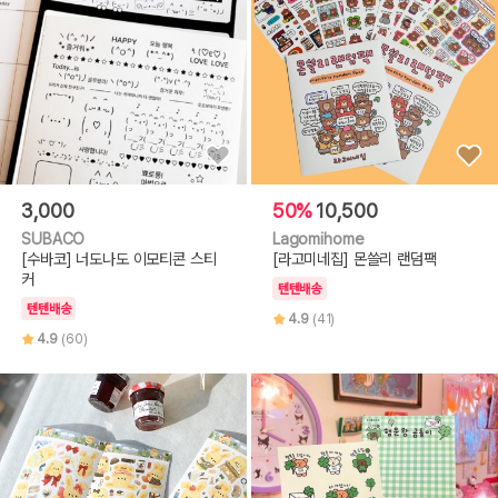
3,000
50%
10,500
SUBACO
Lagomihome
[수바코] 너도나도 이모티콘 스티
[라고미네집] 몬쓸리 랜덤팩
커
텐텐배송
텐텐배송
4.9
(41)
4.9
(60)