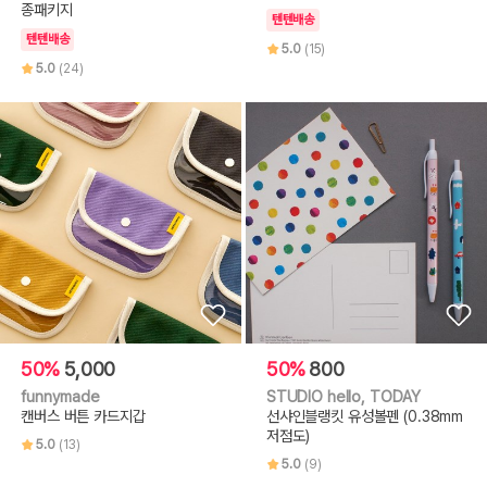
종패키지
텐텐배송
텐텐배송
5.0
(15)
5.0
(24)
50%
5,000
50%
800
funnymade
STUDIO hello, TODAY
캔버스 버튼 카드지갑
선샤인블랭킷 유성볼펜 (0.38mm
저점도)
5.0
(13)
5.0
(9)