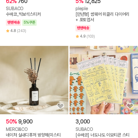
62%
760
5%
12,825
SUBACO
pleple
수바코_빅보석스티커
[만년형] 썸웨어 위클리 다이어리
+ 포토엽서
텐텐배송
5%쿠폰
텐텐배송
4.8
(243)
4.9
(103)
50%
9,900
3,000
MERCI&CO
SUBACO
네이처 실내디퓨저 방향제(미스티
[수바코] 너도나도 이모티콘 스티