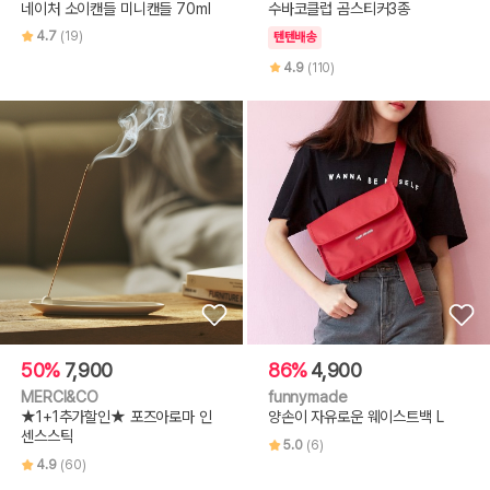
네이처 소이캔들 미니캔들 70ml
수바코클럽 곰스티커3종
4.7
(19)
텐텐배송
4.9
(110)
50%
7,900
86%
4,900
MERCI&CO
funnymade
★1+1추가할인★ 포즈아로마 인
양손이 자유로운 웨이스트백 L
센스스틱
5.0
(6)
4.9
(60)