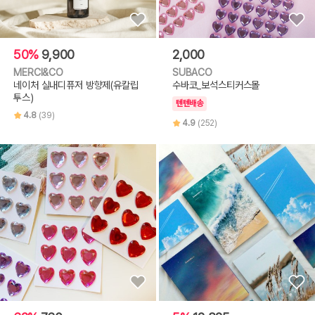
50%
9,900
2,000
MERCI&CO
SUBACO
네이처 실내디퓨저 방향제(유칼립
수바코_보석스티커스몰
투스)
텐텐배송
4.8
(39)
4.9
(252)