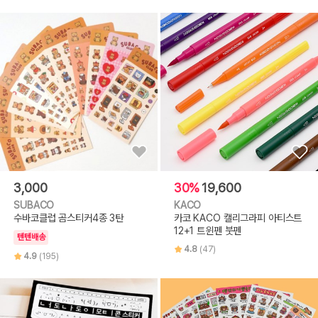
3,000
30%
19,600
SUBACO
KACO
수바코클럽 곰스티커4종 3탄
카코 KACO 캘리그라피 아티스트
12+1 트윈펜 붓펜
텐텐배송
4.8
(47)
4.9
(195)