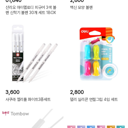
61,840
2,800
산리오 마이멜로디 피규어 3색 볼
백신 모양 볼펜
펜 신학기 볼펜 30개 세트 1BOX
3,600
2,800
사쿠라 젤리롤 화이트3종세트
델리 실리콘 연필그립 4입 세트