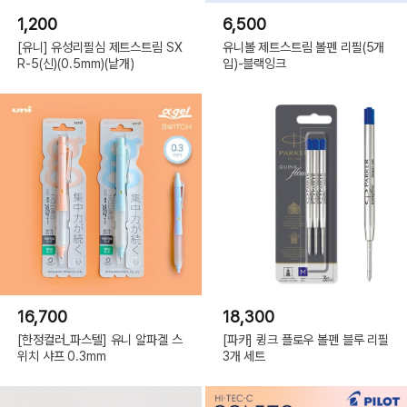
1,200
6,500
[유니] 유성리필심 제트스트림 SX
유니볼 제트스트림 볼펜 리필(5개
R-5(신)(0.5mm)(낱개)
입)-블랙잉크
16,700
18,300
[한정컬러_파스텔] 유니 알파겔 스
[파카] 큉크 플로우 볼펜 블루 리필
위치 샤프 0.3mm
3개 세트