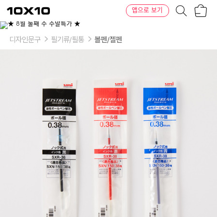
장
텐
앱으로 보기
바
바
구
이
이
니
텐
상
품
디자인문구
필기류/필통
볼펜/젤펜
의
옵
션
-
규
격
및
색
상:
0.38mm
블
랙,
0.38mm
블
루,
0.38mm
레
드,
0.5mm
블
랙,
0.5mm
블
루,
0.5mm
레
드,
0.7mm
블
랙,
0.7mm