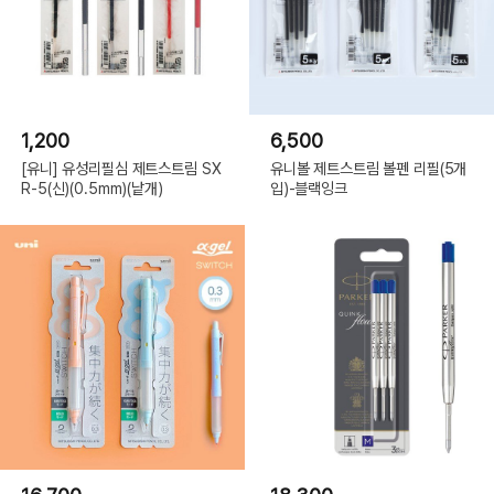
1,200
6,500
[유니] 유성리필심 제트스트림 SX
유니볼 제트스트림 볼펜 리필(5개
R-5(신)(0.5mm)(낱개)
입)-블랙잉크