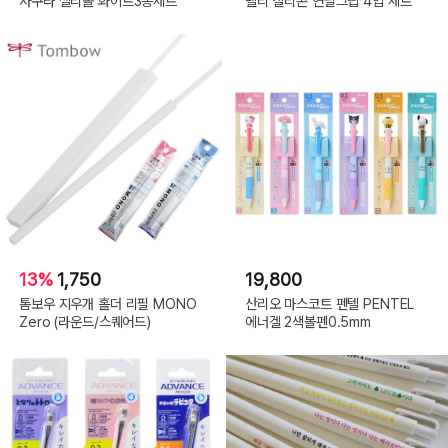
사쿠라 젤리롤 화이트3종세트
델리 실리콘 연필그립 4입 세트
13%
1,750
19,800
톰보우 지우개 홀더 리필 MONO
산리오 마스코트 펜텔 PENTEL
Zero (라운드/스퀘어드)
에너겔 2색볼펜0.5mm