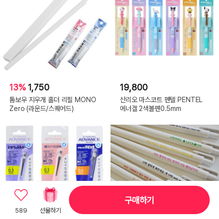
13%
1,750
19,800
톰보우 지우개 홀더 리필 MONO
산리오 마스코트 펜텔 PENTEL
Zero (라운드/스퀘어드)
에너겔 2색볼펜0.5mm
구매하기
589
선물하기