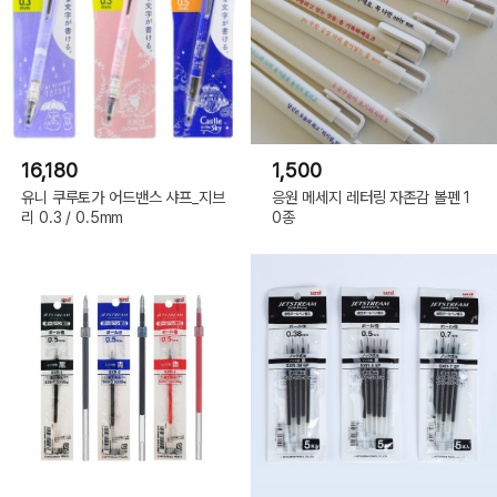
16,180
1,500
유니 쿠루토가 어드밴스 샤프_지브
응원 메세지 레터링 자존감 볼펜 1
리 0.3 / 0.5mm
0종