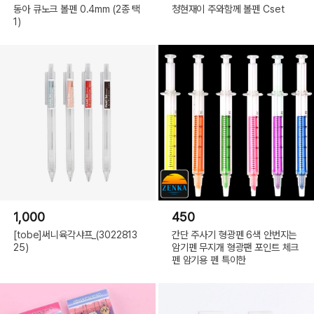
동아 큐노크 볼펜 0.4mm (2종 택
청현재이 주와함께 볼펜 Cset
1)
1,000
450
[tobe]써니육각샤프_(3022813
간단 주사기 형광펜 6색 안번지는
25)
암기펜 무지개 형광팬 포인트 체크
펜 암기용 펜 특이한