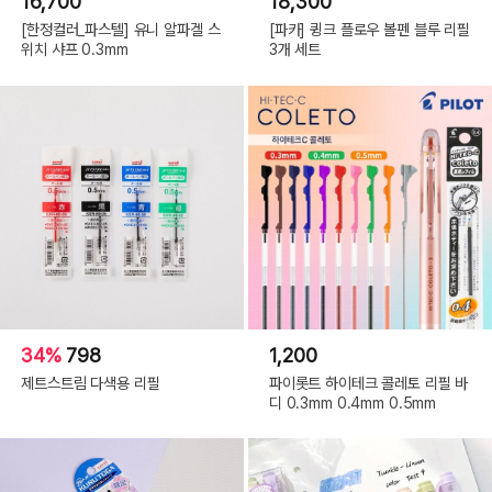
16,700
18,300
[한정컬러_파스텔] 유니 알파겔 스
[파카] 큉크 플로우 볼펜 블루 리필
위치 샤프 0.3mm
3개 세트
34%
798
1,200
제트스트림 다색용 리필
파이롯트 하이테크 콜레토 리필 바
디 0.3mm 0.4mm 0.5mm