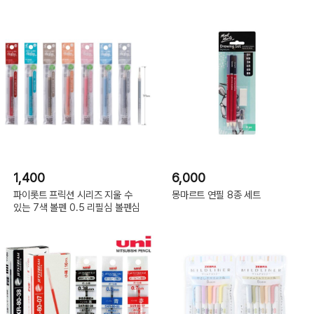
1,400
6,000
파이롯트 프릭션 시리즈 지울 수
몽마르트 연필 8종 세트
있는 7색 볼펜 0.5 리필심 볼펜심