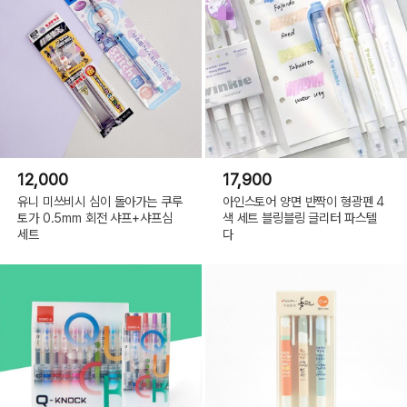
12,000
17,900
유니 미쓰비시 심이 돌아가는 쿠루
아인스토어 양면 반짝이 형광펜 4
토가 0.5mm 회전 샤프+샤프심
색 세트 블링블링 글리터 파스텔
세트
다