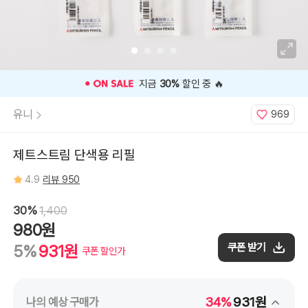
블
루,
0.7mm
레
드,
1.0mm
블
랙,
1.0mm
블
⭐️ 고객 평점
4.9
인기 상품 ⭐️
루,
1.0mm
레
유니
969
드
제트스트림 단색용 리필
4.9
리뷰 950
30%
1,400
980원
쿠폰 받기
5%
931원
쿠폰 할인가
34%
931원
나의 예상 구매가