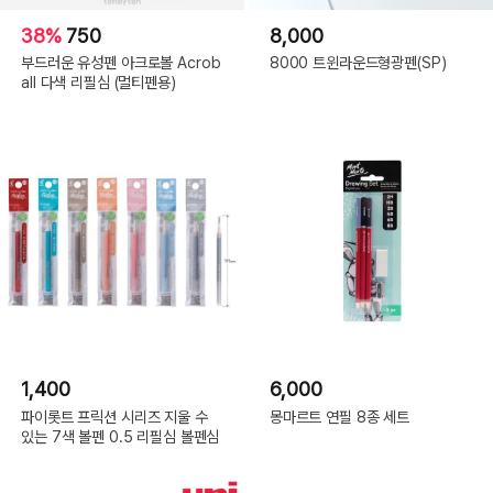
38%
750
8,000
부드러운 유성펜 아크로볼 Acrob
8000 트윈라운드형광펜(SP)
all 다색 리필심 (멀티펜용)
1,400
6,000
파이롯트 프릭션 시리즈 지울 수
몽마르트 연필 8종 세트
있는 7색 볼펜 0.5 리필심 볼펜심