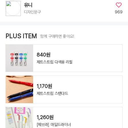
유니
969
디자인문구
PLUS ITEM
함께 구매하면 좋아요!
840원
제트스트림 다색용 리필
1,170원
제트스트림 스탠다드
1,260원
[제브라] 마일드라이너