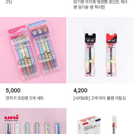
25)
암기펜 무지개 형광팬 포인트 체크
펜 암기용 펜 특이한
5,000
4,200
먼작귀 트윈펜 5색 세트
[사카모토] 2색 미미 볼펜 리필심