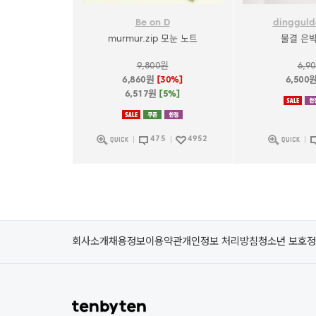
Be on D
dingguld
murmur.zip 모눈 노트
물결 은
9,800원
6,9
6,860원
[30%]
6,500
6,517원
[5%]
475
4952
회사소개
채용정보
이용약관
개인정보 처리방침
청소년 보호