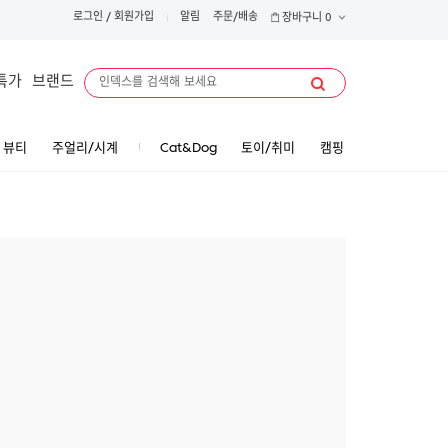
로그인
/
회원가입
알림
주문/배송
장바구니
0
특가
브랜드
뷰티
주얼리/시계
Cat&Dog
토이/취미
캠핑