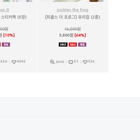
 on D
pickles the frog
스티커팩 (5장)
[피클스 더 프로그] 유리컵 (2종)
000원
16,000원
0원
[10%]
5,800원
[64%]
636
4046
51
526