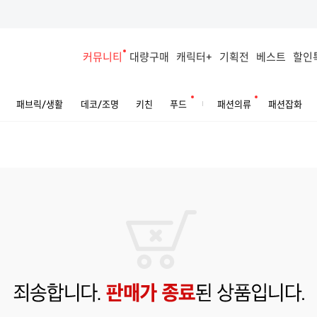
커뮤니티
대량구매
캐릭터+
기획전
베스트
할인
패브릭/생활
데코/조명
키친
푸드
패션의류
패션잡화