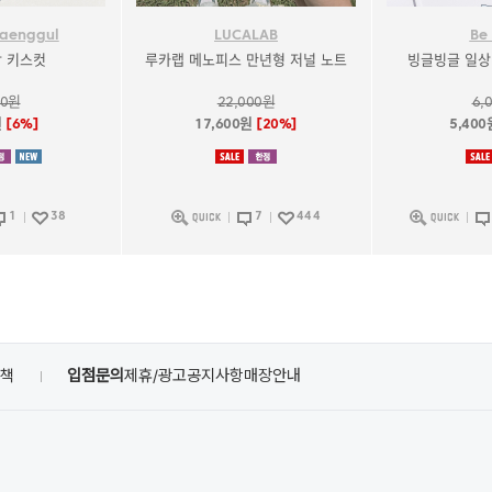
aenggul
LUCALAB
Be
박 키스컷
루카랩 메노피스 만년형 저널 노트
빙글빙글 일상 
00원
22,000원
6,
원
[6%]
17,600원
[20%]
5,40
1
38
7
444
정책
입점문의
제휴/광고
공지사항
매장안내