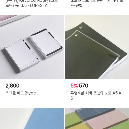
(만년형) Recordd Note(레코드
오르빗 스프레드 만년 다이어리/노
노트) ver.1.5 FLORESTA
트-큰별
2,800
5%
570
스크롤 메모 2type
투명비닐 커버 조선의 노트 A5 A
6