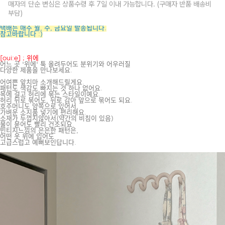
매자의 단순 변심은 상품수령 후 7일 이내 가능합니다. (구매자 반품 배송비
부담)
택배는 매주 월, 수, 금요일 발송됩니다.
참고바랍니다 :)
[oui:e] ; 위에
어느 곳 '위에' 툭 올려두어도 분위기와 어우러질
다양한 제품을 만나보세요.
어여쁜 앞치마 소개해드릴게요.
패턴도 색감도 빠지는 것 하나 없어요.
목에 걸고 허리에 묶는 스타일이예요.
허리 뒤로 묶어도, 뒤로 감아 앞으로 묶어도 되요.
호주머니도 양쪽으로 있어서,
가벼운 소지품 넣기에 편리해요.
소재가 두껍지않아서(약간의 비침이 있음)
물이 묻어도 빨리 건조되요.
빈티지느낌의 은은한 패턴은,
어떤 옷 위에 입어도
고급스럽고 예뻐보인답니다.