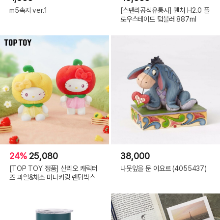
m5속지 ver.1
[스탠리공식유통사] 퀜처 H2.0 플
로우스테이트 텀블러 887ml
24%
25,080
38,000
[TOP TOY 정품] 산리오 캐릭터
나뭇잎을 문 이요르 (4055437)
즈 과일&채소 미니키링 랜덤박스