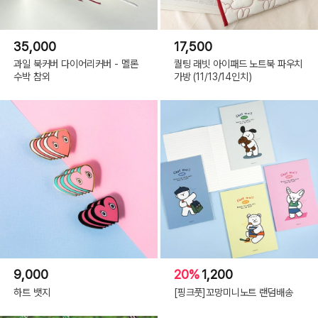
35,000
17,500
과일 북커버 다이어리커버 - 멜론
퀄팅 래빗 아이패드 노트북 파우치
수박 참외
가방 (11/13/14인치)
9,000
20%
1,200
하트 뱃지
[핑크풋]꼬망미니노트 랜덤배송