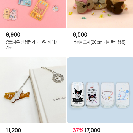
9,900
8,500
음뽀챠무 인형뽑기 아크릴 쉐이커
떡볶이조끼[20cm 아이돌인형옷]
키링
11,200
37%
17,000