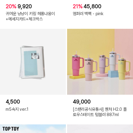
20%
9,920
21%
45,800
귀여운 냥냥이 키링 헤롱냐옹이
엠퍼러 백팩 - pink
+메세지카드+체크박스
4,500
49,000
m5속지 ver.1
[스탠리공식유통사] 퀜처 H2.0 플
로우스테이트 텀블러 887ml