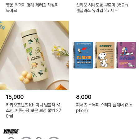
행운 액막이 명태 레터링 책갈피
산리오 시나모롤 쿠로미 350ml
북마크
캔글라스 유리컵 2p 세트
15,900
8,000
카카오프렌즈 KF 미니 텀블러 M
피너츠 스누피 스터디 플래너 (3 o
스텐 이중진공 보온 보냉 물병 27
ption)
0ml