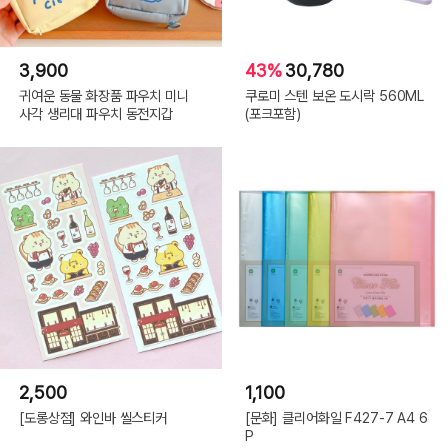
3,900
43%
30,780
귀여운 동물 화장품 파우치 미니
쿠로미 스텐 보온 도시락 560ML
사각 생리대 파우치 동전지갑
(포크포함)
2,500
1,100
[도롱상점] 와인바 씰스티커
[문화] 클리어화일 F427-7 A4 6
P