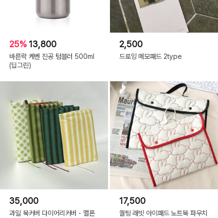
25%
13,800
2,500
바른락 케벤 진공 텀블러 500ml
드로잉 메모패드 2type
(딥그린)
35,000
17,500
과일 북커버 다이어리커버 - 멜론
퀄팅 래빗 아이패드 노트북 파우치