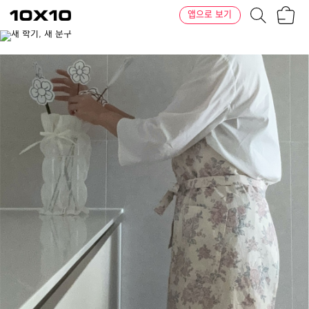
장
텐
앱으로 보기
바
바
구
이
이
니
텐
상
품
의
옵
션
-
컬
러:
블
루,
핑
크