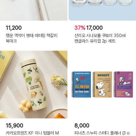
11,200
37%
17,000
행운 액막이 명태 레터링 책갈피
산리오 시나모롤 쿠로미 350ml
북마크
캔글라스 유리컵 2p 세트
15,900
8,000
카카오프렌즈 KF 미니 텀블러 M
피너츠 스누피 스터디 플래너 (3 o