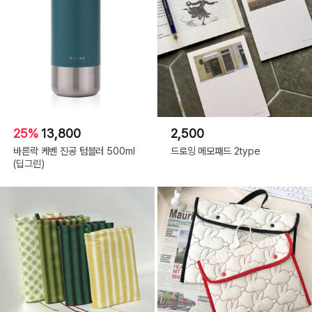
25%
13,800
2,500
바른락 케벤 진공 텀블러 500ml
드로잉 메모패드 2type
(딥그린)