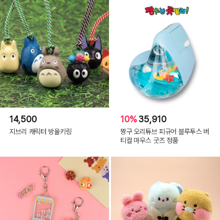
14,500
10%
35,910
지브리 캐릭터 방울키링
짱구 오리튜브 피규어 블루투스 버
티컬 마우스 굿즈 정품