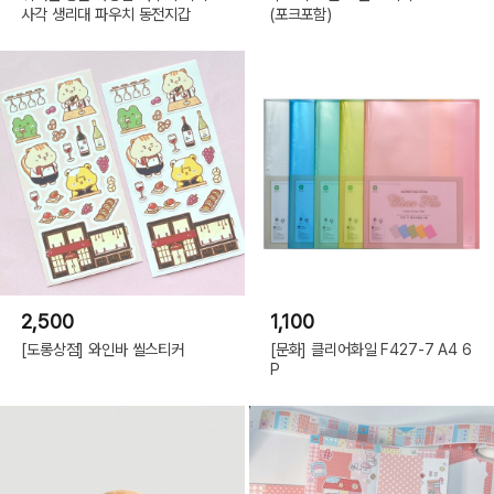
사각 생리대 파우치 동전지갑
(포크포함)
2,500
1,100
[도롱상점] 와인바 씰스티커
[문화] 클리어화일 F427-7 A4 6
P