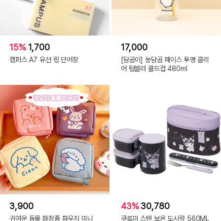
15%
1,700
17,000
캠퍼스 A7 유선 링 단어장
[담곰이] 농담곰 페이스 투명 클리
어 텀블러 콜드컵 480ml
3,900
43%
30,780
귀여운 동물 화장품 파우치 미니
쿠로미 스텐 보온 도시락 560ML