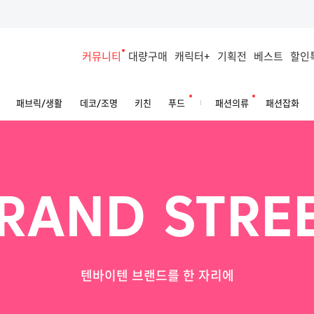
커뮤니티
대량구매
캐릭터+
기획전
베스트
할인
패브릭/생활
데코/조명
키친
푸드
패션의류
패션잡화
RAND STRE
텐바이텐 브랜드를 한 자리에