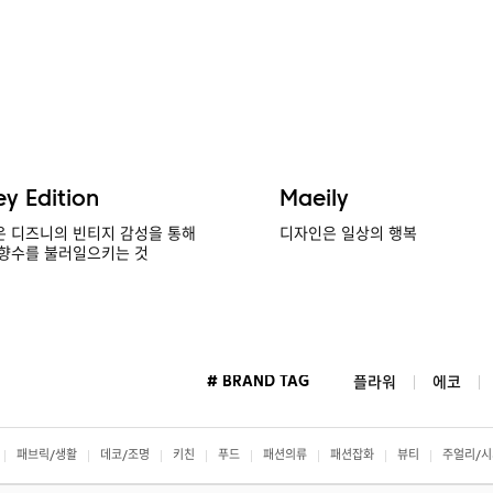
ey Edition
Maeily
 디즈니의 빈티지 감성을 통해
디자인은 일상의 행복
향수를 불러일으키는 것
# BRAND TAG
플라워
에코
패브릭/생활
데코/조명
키친
푸드
패션의류
패션잡화
뷰티
주얼리/시