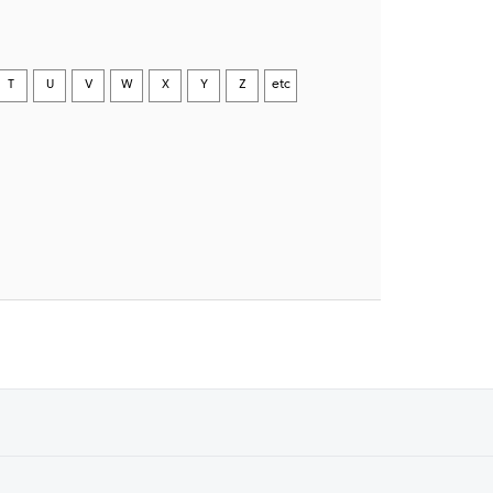
T
U
V
W
X
Y
Z
etc