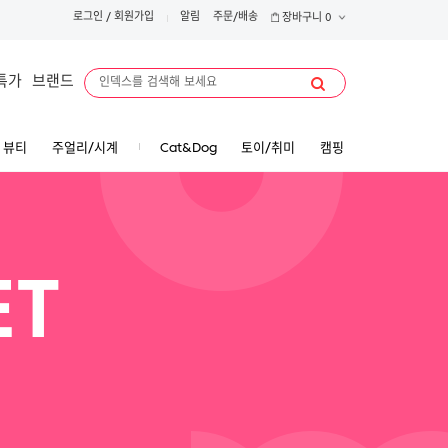
로그인
/
회원가입
알림
주문/배송
장바구니
0
특가
브랜드
뷰티
주얼리/시계
Cat&Dog
토이/취미
캠핑
ET