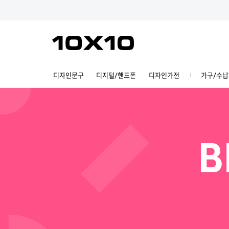
디자인문구
디지털/핸드폰
디자인가전
가구/수납
B