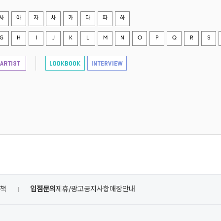
사
아
자
차
카
타
파
하
G
H
I
J
K
L
M
N
O
P
Q
R
S
정책
입점문의
제휴/광고
공지사항
매장안내