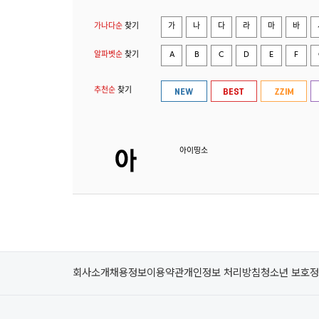
가나다순
찾기
가
나
다
라
마
바
알파벳순
찾기
A
B
C
D
E
F
추천순
찾기
아이띵소
회사소개
채용정보
이용약관
개인정보 처리방침
청소년 보호