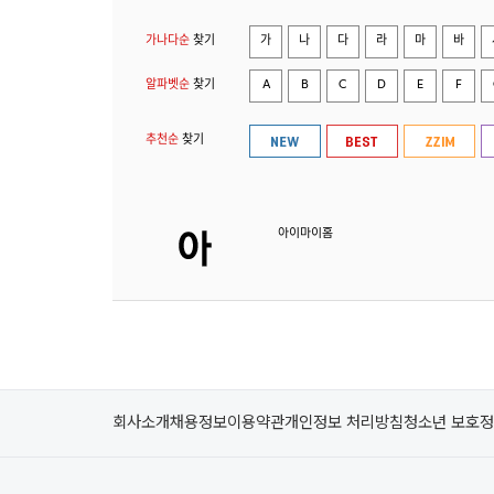
가나다순
찾기
가
나
다
라
마
바
알파벳순
찾기
A
B
C
D
E
F
추천순
찾기
아이마이홈
회사소개
채용정보
이용약관
개인정보 처리방침
청소년 보호