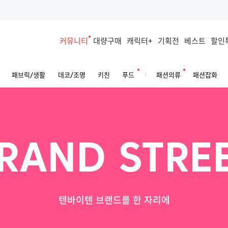
커뮤니티
대량구매
캐릭터+
기획전
베스트
할인
패브릭/생활
데코/조명
키친
푸드
패션의류
패션잡화
RAND STRE
텐바이텐 브랜드를 한 자리에