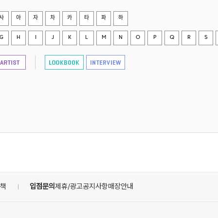
사
아
자
차
카
타
파
하
G
H
I
J
K
L
M
N
O
P
Q
R
S
정책
입점문의
제휴/광고
공지사항
매장안내