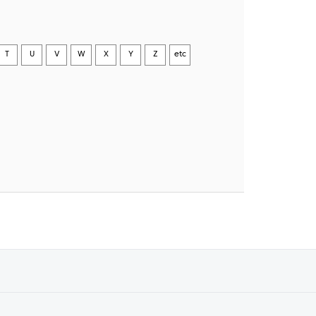
T
U
V
W
X
Y
Z
etc