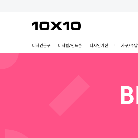
디자인문구
디지털/핸드폰
디자인가전
가구/수납
B