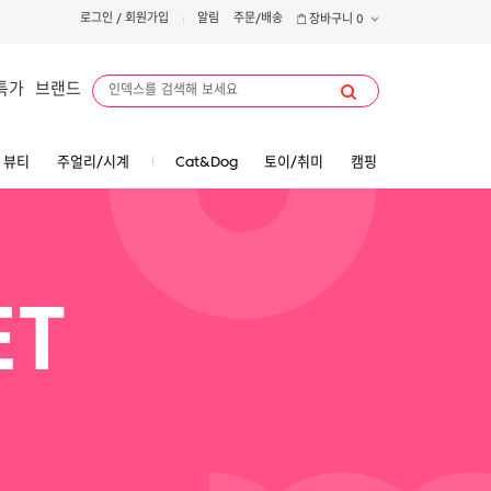
로그인
/
회원가입
알림
주문/배송
장바구니
0
특가
브랜드
뷰티
주얼리/시계
Cat&Dog
토이/취미
캠핑
ET