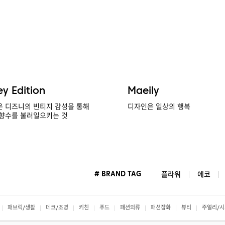
ey Edition
Maeily
 디즈니의 빈티지 감성을 통해
디자인은 일상의 행복
향수를 불러일으키는 것
# BRAND TAG
플라워
에코
패브릭/생활
데코/조명
키친
푸드
패션의류
패션잡화
뷰티
주얼리/시