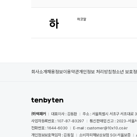
하코알
회사소개
채용정보
이용약관
개인정보 처리방침
청소년 보호
㈜백패커
대표이사 : 김동환
주소 : 서울특별시 서초구 서초대로 3
사업자등록번호 : 107-87-83297
통신판매업 신고 : 2023-서울서
전화번호 : 1644-6030
E-mail : customer@10x10.co.kr
개인정보보호책임자 : 김동철
소비자피해보상보험 SGI 서울보증