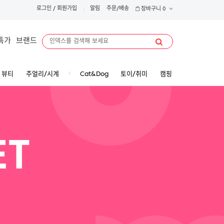
로그인
/
회원가입
알림
주문/배송
장바구니
0
특가
브랜드
뷰티
주얼리/시계
Cat&Dog
토이/취미
캠핑
ET