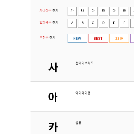
가나다순
찾기
가
나
다
라
마
바
알파벳순
찾기
A
B
C
D
E
F
추천순
찾기
선데이브리즈
아이마이홈
콜유