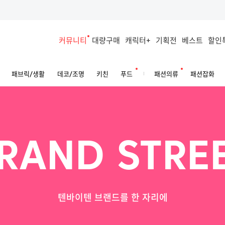
커뮤니티
대량구매
캐릭터+
기획전
베스트
할인
패브릭/생활
데코/조명
키친
푸드
패션의류
패션잡화
RAND STRE
텐바이텐 브랜드를 한 자리에