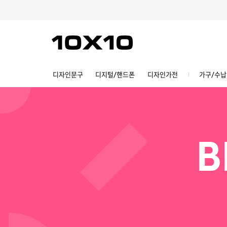
디자인문구
디지털/핸드폰
디자인가전
가구/수납
B