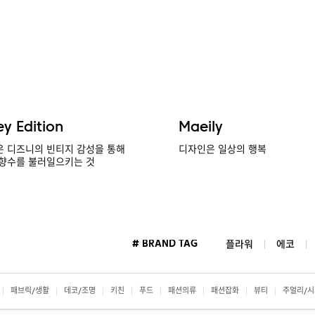
ey Edition
Maeily
 디즈니의 빈티지 감성을 통해
디자인은 일상의 행복
향수를 불러일으키는 것
# BRAND TAG
플라워
에코
패브릭/생활
데코/조명
키친
푸드
패션의류
패션잡화
뷰티
주얼리/시