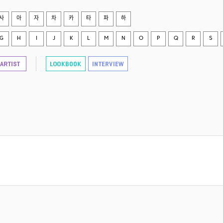
사
아
자
차
카
타
파
하
G
H
I
J
K
L
M
N
O
P
Q
R
S