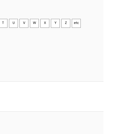
T
U
V
W
X
Y
Z
etc