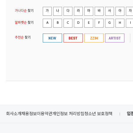
가나다순
찾기
가
나
다
라
마
바
사
아
자
알파벳순
찾기
A
B
C
D
E
F
G
H
I
추천순
찾기
회사소개
채용정보
이용약관
개인정보 처리방침
청소년 보호정책
입