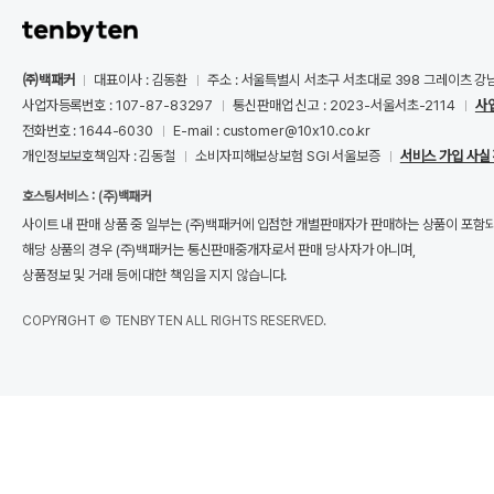
㈜백패커
대표이사 : 김동환
주소 : 서울특별시 서초구 서초대로 398 그레이츠 강
사업자등록번호 : 107-87-83297
통신판매업 신고 : 2023-서울서초-2114
사
전화번호 : 1644-6030
E-mail : customer@10x10.co.kr
개인정보보호책임자 : 김동철
소비자피해보상보험 SGI 서울보증
서비스 가입 사실
호스팅서비스 : (주)백패커
사이트 내 판매 상품 중 일부는 (주)백패커에 입점한 개별판매자가 판매하는 상품이 포함
해당 상품의 경우 (주)백패커는 통신판매중개자로서 판매 당사자가 아니며,
상품정보 및 거래 등에 대한 책임을 지지 않습니다.
COPYRIGHT © TENBYTEN ALL RIGHTS RESERVED.