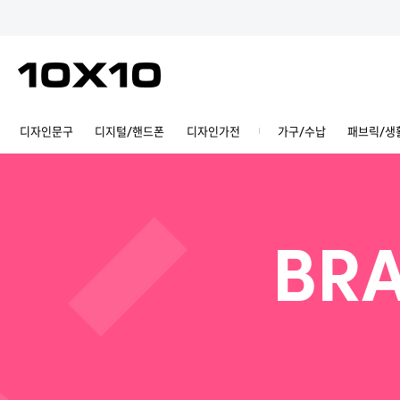
디자인문구
디지털/핸드폰
디자인가전
가구/수납
패브릭/생
BRA