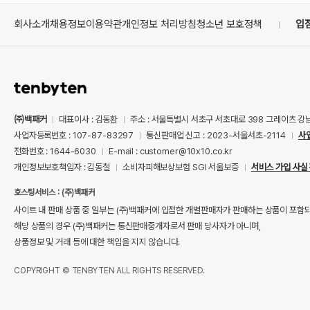
회사소개
채용정보
이용약관
개인정보 처리방침
청소년 보호정책
입
㈜백패커
대표이사 : 김동환
주소 : 서울특별시 서초구 서초대로 398 그레이츠 강
사업자등록번호 : 107-87-83297
통신판매업 신고 : 2023-서울서초-2114
사
전화번호 : 1644-6030
E-mail : customer@10x10.co.kr
개인정보보호책임자 : 김동철
소비자피해보상보험 SGI 서울보증
서비스 가입 사실
호스팅서비스 : (주)백패커
사이트 내 판매 상품 중 일부는 (주)백패커에 입점한 개별판매자가 판매하는 상품이 포함
해당 상품의 경우 (주)백패커는 통신판매중개자로서 판매 당사자가 아니며,
상품정보 및 거래 등에 대한 책임을 지지 않습니다.
COPYRIGHT © TENBYTEN ALL RIGHTS RESERVED.