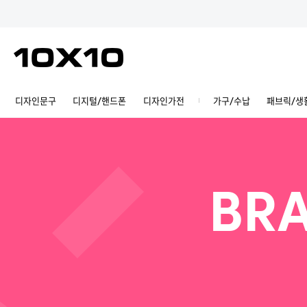
디자인문구
디지털/핸드폰
디자인가전
가구/수납
패브릭/생
BRA