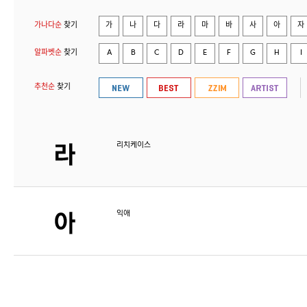
가나다순
찾기
가
나
다
라
마
바
사
아
자
알파벳순
찾기
A
B
C
D
E
F
G
H
I
추천순
찾기
리치케이스
익애