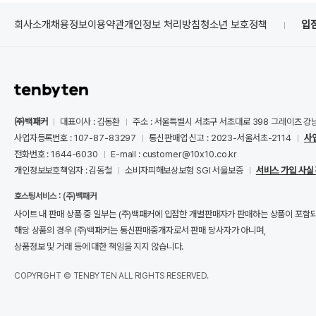
회사소개
채용정보
이용약관
개인정보 처리방침
청소년 보호정책
입
㈜백패커
대표이사 : 김동환
주소 : 서울특별시 서초구 서초대로 398 그레이츠 강
사업자등록번호 : 107-87-83297
통신판매업 신고 : 2023-서울서초-2114
사
전화번호 : 1644-6030
E-mail : customer@10x10.co.kr
개인정보보호책임자 : 김동철
소비자피해보상보험 SGI 서울보증
서비스 가입 사실
호스팅서비스 : (주)백패커
사이트 내 판매 상품 중 일부는 (주)백패커에 입점한 개별판매자가 판매하는 상품이 포함
해당 상품의 경우 (주)백패커는 통신판매중개자로서 판매 당사자가 아니며,
상품정보 및 거래 등에 대한 책임을 지지 않습니다.
COPYRIGHT © TENBYTEN ALL RIGHTS RESERVED.