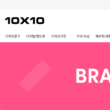
디자인문구
디지털/핸드폰
디자인가전
가구/수납
패브릭/생
BRA