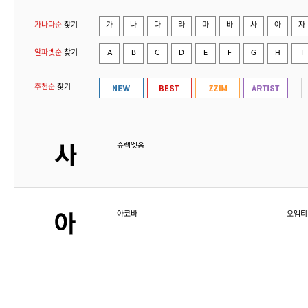
가나다순
찾기
가
나
다
라
마
바
사
아
자
알파벳순
찾기
A
B
C
D
E
F
G
H
I
추천순
찾기
슈랙엣홈
아코바
오엠티