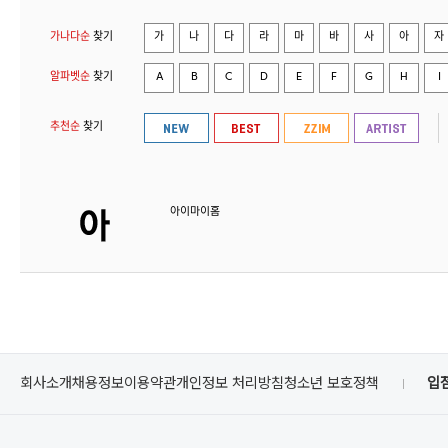
가나다순
찾기
가
나
다
라
마
바
사
아
자
알파벳순
찾기
A
B
C
D
E
F
G
H
I
추천순
찾기
아이마이홈
회사소개
채용정보
이용약관
개인정보 처리방침
청소년 보호정책
입