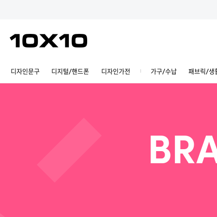
디자인문구
디지털/핸드폰
디자인가전
가구/수납
패브릭/생
BRA