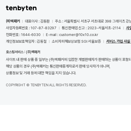
㈜백패커
대표이사 : 김동환
주소 : 서울특별시 서초구 서초대로 398 그레이츠 강
사업자등록번호 : 107-87-83297
통신판매업 신고 : 2023-서울서초-2114
사
전화번호 : 1644-6030
E-mail : customer@10x10.co.kr
개인정보보호책임자 : 김동철
소비자피해보상보험 SGI 서울보증
서비스 가입 사실
호스팅서비스 : (주)백패커
사이트 내 판매 상품 중 일부는 (주)백패커에 입점한 개별판매자가 판매하는 상품이 포함
해당 상품의 경우 (주)백패커는 통신판매중개자로서 판매 당사자가 아니며,
상품정보 및 거래 등에 대한 책임을 지지 않습니다.
COPYRIGHT © TENBYTEN ALL RIGHTS RESERVED.