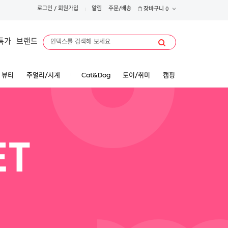
로그인
/
회원가입
알림
주문/배송
장바구니
0
특가
브랜드
뷰티
주얼리/시계
Cat&Dog
토이/취미
캠핑
ET