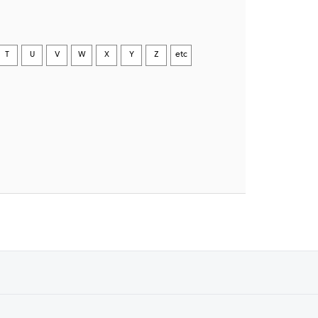
T
U
V
W
X
Y
Z
etc