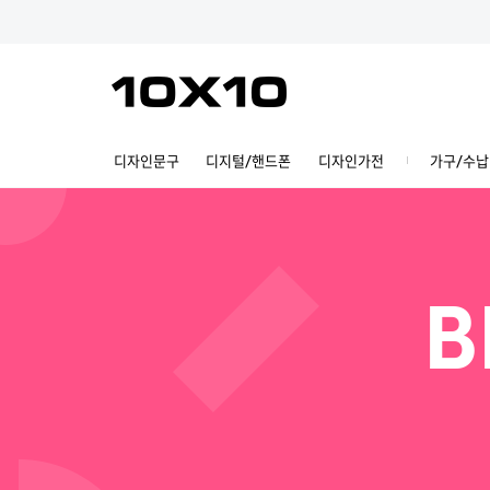
디자인문구
디지털/핸드폰
디자인가전
가구/수납
B