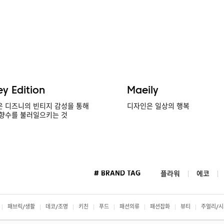
ey Edition
Maeily
 디즈니의 빈티지 감성을 통해
디자인은 일상의 행복
향수를 불러일으키는 것
# BRAND TAG
플라워
에코
패브릭/생활
데코/조명
키친
푸드
패션의류
패션잡화
뷰티
주얼리/시