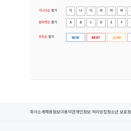
가나다순
찾기
가
나
다
라
마
바
알파벳순
찾기
A
B
C
D
E
F
추천순
찾기
회사소개
채용정보
이용약관
개인정보 처리방침
청소년 보호