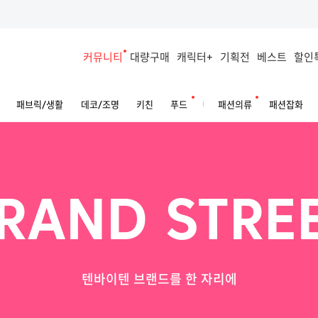
커뮤니티
대량구매
캐릭터+
기획전
베스트
할인
패브릭/생활
데코/조명
키친
푸드
패션의류
패션잡화
RAND STRE
텐바이텐 브랜드를 한 자리에