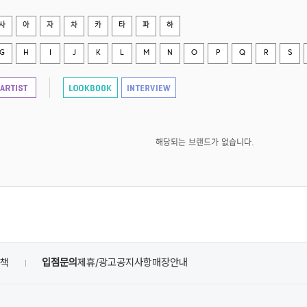
사
아
자
차
카
타
파
하
G
H
I
J
K
L
M
N
O
P
Q
R
S
해당되는 브랜드가 없습니다.
정책
입점문의
제휴/광고
공지사항
매장안내