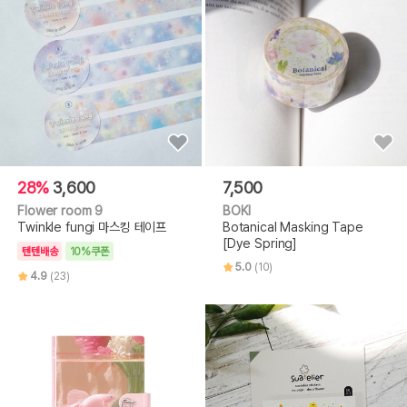
28%
3,600
7,500
Flower room 9
BOKI
Twinkle fungi 마스킹 테이프
Botanical Masking Tape
[Dye Spring]
텐텐배송
10%쿠폰
5.0
(10)
4.9
(23)