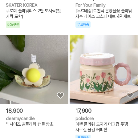
SKATER KOREA
For Your Family
쿠로미 플라워리스 2단 도시락(젓
[무료배송]로맨틱 은방울꽃 플라워
가락 포함)
자수 레이스 코스터 매트 4P 세트
5%쿠폰
무료배송
18,900
17,900
dearmycandle
poladore
빅사이즈 벨플라워 캔들 향초
예쁜 플라워 도자기 머그컵 두껑
사무실 물컵 커피잔
무료배송