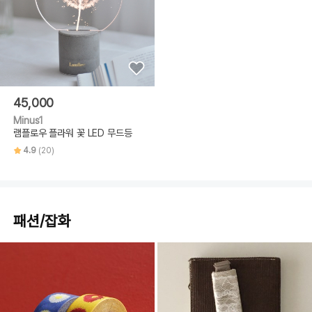
45,000
Minus1
램플로우 플라워 꽃 LED 무드등
4.9
(20)
패션/잡화