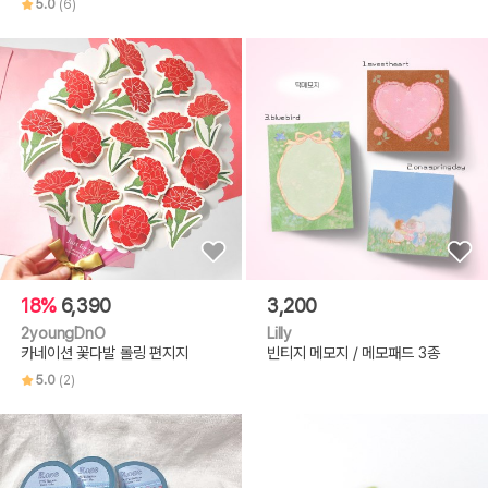
5.0
(6)
18%
6,390
3,200
2youngDnO
Lilly
카네이션 꽃다발 롤링 편지지
빈티지 메모지 / 메모패드 3종
5.0
(2)