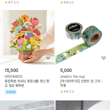
4.7
(37)
4.9
(21)
15,500
5,000
WISHMADE
sinabro the sup
용돈화분 부모님 용돈선물 생신 환
[마스킹테이프] 빈센트 반 고흐 -
갑 칠순 꽃화분
붓꽃
4.9
(22)
무료배송