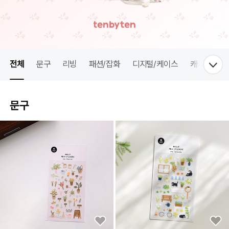
전체
문구
리빙
패션/잡화
디지털/케이스
캐릭터/토이
문구