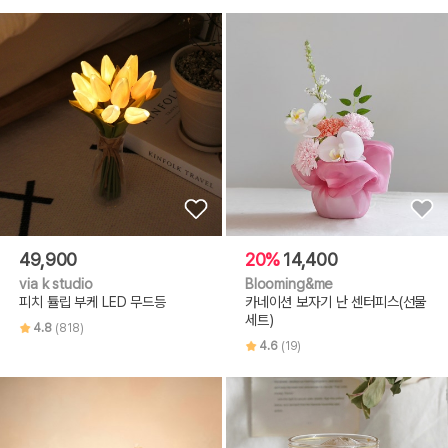
49,900
20%
14,400
via k studio
Blooming&me
피치 튤립 부케 LED 무드등
카네이션 보자기 난 센터피스(선물
세트)
4.8
(818)
4.6
(19)