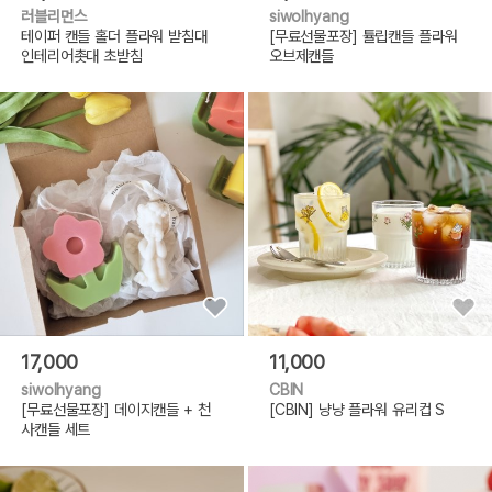
러블리먼스
siwolhyang
테이퍼 캔들 홀더 플라워 받침대
[무료선물포장] 튤립캔들 플라워
인테리어촛대 초받침
오브제캔들
17,000
11,000
siwolhyang
CBIN
[무료선물포장] 데이지캔들 + 천
[CBIN] 냥냥 플라워 유리컵 S
사캔들 세트