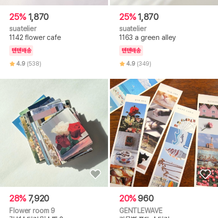
25%
1,870
25%
1,870
suatelier
suatelier
1142 flower cafe
1163 a green alley
텐텐배송
텐텐배송
4.9
(538)
4.9
(349)
28%
7,920
20%
960
Flower room 9
GENTLEWAVE