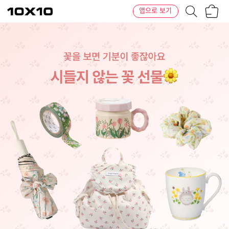
장
텐
앱으로 보기
바
바
구
이
니
텐