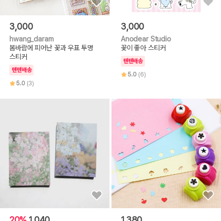
3,000
3,000
hwang_daram
Anodear Studio
봄바람에 피어난 꽃과 우표 투명
꽃이 좋아 스티커
스티커
텐텐배송
텐텐배송
5.0
(6)
5.0
(3)
20%
1,040
1,380