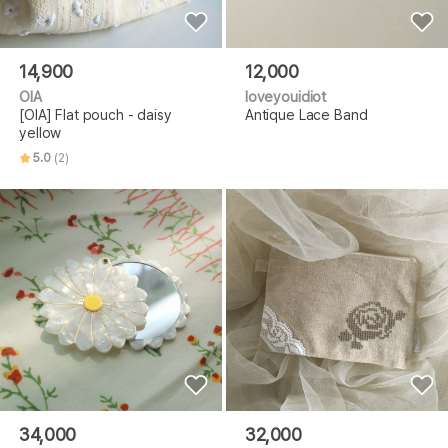
14,900
12,000
OIA
loveyouidiot
[OIA] Flat pouch - daisy
Antique Lace Band
yellow
5.0
(2)
34,000
32,000