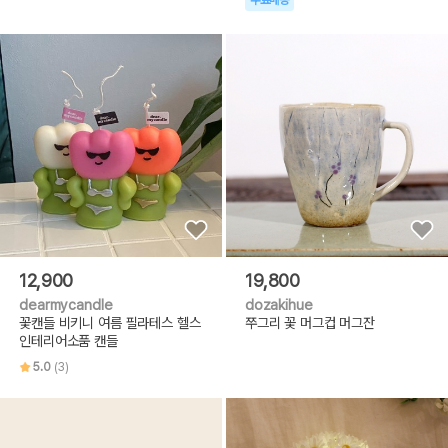
12,900
19,800
dearmycandle
dozakihue
꽃캔들 비키니 여름 필라테스 헬스
쭈그리 꽃 머그컵 머그잔
인테리어소품 캔들
5.0
(3)