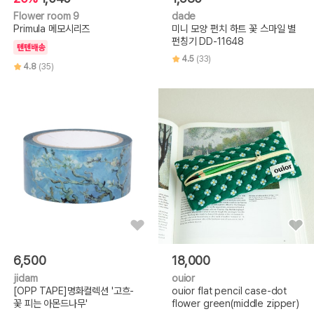
Flower room 9
dade
Primula 메모시리즈
미니 모양 펀치 하트 꽃 스마일 별
펀칭기 DD-11648
텐텐배송
4.5
(33)
4.8
(35)
6,500
18,000
jidam
ouior
[OPP TAPE]명화컬렉션 '고흐-
ouior flat pencil case-dot
꽃 피는 아몬드나무'
flower green(middle zipper)