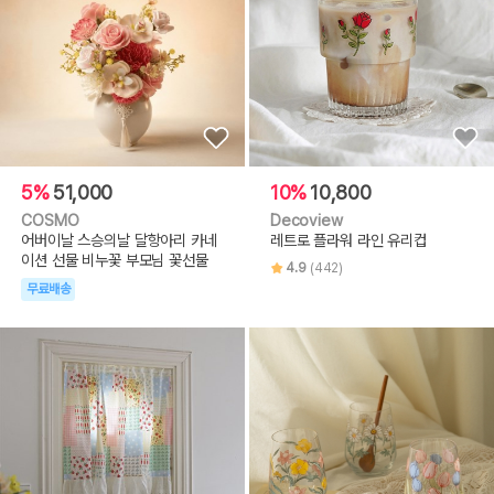
5%
51,000
10%
10,800
COSMO
Decoview
어버이날 스승의날 달항아리 카네
레트로 플라워 라인 유리컵
이션 선물 비누꽃 부모님 꽃선물
4.9
(442)
무료배송