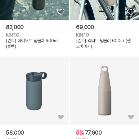
82,000
69,000
KINTO
KINTO
[킨토] 데이오프 텀블러 900ml
[킨토] 엑티브 텀블러 600ml (샌
(블랙)
드베이지)
58,000
5%
77,900