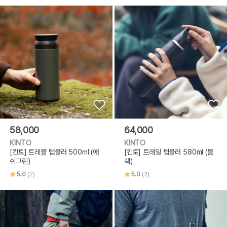
58,000
64,000
KINTO
KINTO
[킨토] 트레블 텀블러 500ml (애
[킨토] 트레일 텀블러 580ml (블
쉬그린)
랙)
5.0
(2)
5.0
(2)