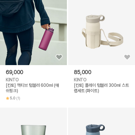
69,000
85,000
KINTO
KINTO
[킨토] 엑티브 텀블러 600ml (애
[킨토] 플레이 텀블러 300ml 스트
쉬핑크)
랩세트 (화이트)
5.0
(1)