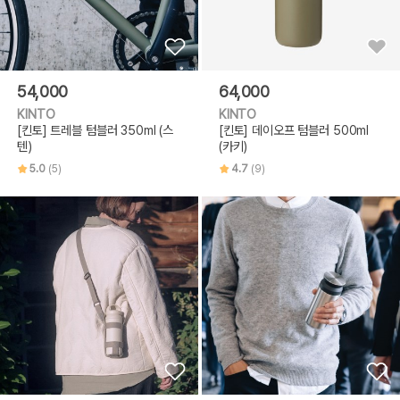
54,000
64,000
KINTO
KINTO
[킨토] 트레블 텀블러 350ml (스
[킨토] 데이오프 텀블러 500ml
텐)
(카키)
5.0
(5)
4.7
(9)