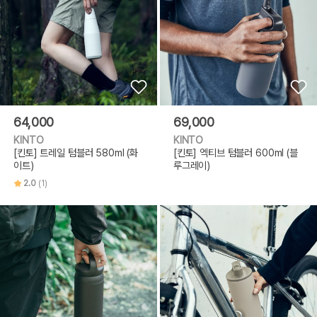
64,000
69,000
KINTO
KINTO
[킨토] 트레일 텀블러 580ml (화
[킨토] 엑티브 텀블러 600ml (블
이트)
루그레이)
2.0
(1)