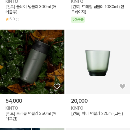
KINTO
KINTO
[킨토] 플레이 텀블러 300ml (애
[킨토] 트레일 텀블러 1080ml (샌
쉬블루)
드베이지)
5.0
(1)
5%쿠폰
54,000
20,000
KINTO
KINTO
[킨토] 트레블 텀블러 350ml (애
[킨토] 히비 텀블러 220ml (그린)
쉬그린)