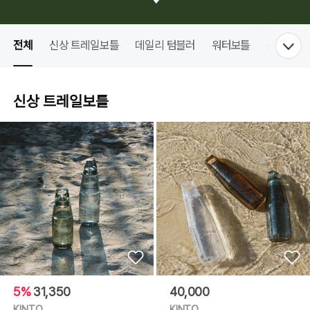
전체
신상 트레일보틀
데일리 텀블러
워터보틀
홈카페
신상 트레일보틀
5%
31,350
40,000
KINTO
KINTO