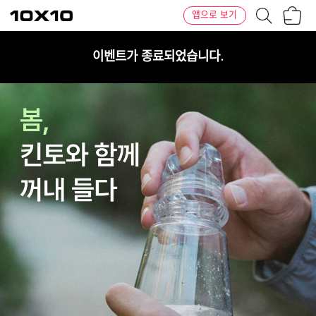
장
텐
앱으로 보기
바
바
구
이
니
텐
이벤트가 종료되었습니다.