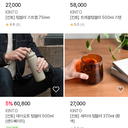
27,000
58,000
KINTO
KINTO
[킨토] 텀블러 스트랩 75mm
[킨토] 트레블텀블러 500ml 스텐
4.6
(8)
5.0
(4)
5%
60,800
27,000
KINTO
KINTO
[킨토] 데이오프 텀블러 500ml
[킨토] 세피아 텀블러 370ml (황
(샌드베이지)
색)